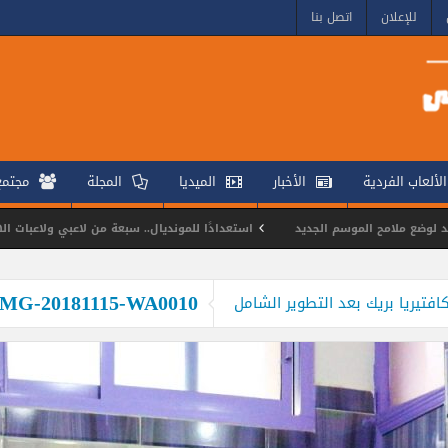
للإعلان
اتصل بنا
الألعاب الفردية
الأخبار
الميديا
المجلة
مجتم
ح الموسم الجديد
استعدادًا للمونديال.. سبعة من لاعبي ولاعبات الهوكي ينضمون
أبطال التايكوندو يتألقون في بطولة كأس مصر للناشئين
IMG-20181115-WA0010
تيريا بريك بعد التطوير الشامل