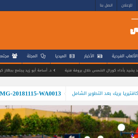
للإعلان
اتصل بنا
الألعاب الفردية
الأخبار
الميديا
المجلة
مجتم
داء كورال الشمس خلال بروفة فنية
د. أسامة أبو زيد يجتمع بجهاز كرة الماء لو
السلة المتألقة في بطولة القاهرة 3×3
مجلس الشمس يكرم اللواء وائل م
IMG-20181115-WA0013
تيريا بريك بعد التطوير الشامل