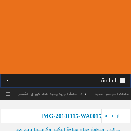
القائمة
ادات الموسم الجديد
د. أسامة أبوزيد يشيد بأداء كورال الشمس خلال بروفة فن
ة نظيفة وديا استعدادا للموسم الجديد
د. أسامة أبوزيد يتابع استعدادات فرق 
IMG-20181115-WA0015
الرئيسيه
شاهد .. منطقة حمام سباحة اليكس وكافتيريا بريك بعد