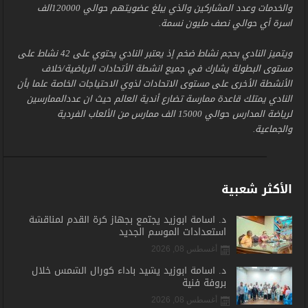
والخدمات وعدد المشاركين والذي يبلغ عضويتهم حوالي 120000الف
اسرة أي حوالي نصف مليون نسمة.
ويتميز النادي بحجم نشاط ضخم إذ يعتبر النادي يحتوي على 42 نشاط على
مستوى البطولة يشارك في جميع انشطة الأتحادات الرياضية/خلاف
الأنشطة الأخرى على مستوى الاتحادات لذوي الاحتياجات الخاصة علما بأن
النادي يمتلك قاعدة ممارسة تضارع أندية العالم حيث ان عددالممارسين
لرياضة المدارس حوالي 15000 الف ممارس من الألعاب الفردية
والجماعية.
الأكثر شعبية
د. أسامة أبوزيد يجتمع بجهاز كرة القدم لمناقشة
استعدادات الموسم الجديد
أغسطس 08, 2026
د. أسامة أبوزيد يشيد بأداء كورال الشمس خلال
بروفة فنية
أغسطس 08, 2026