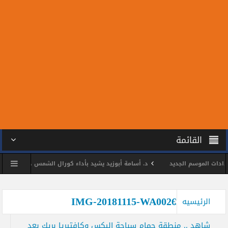
القائمة
ات الموسم الجديد
د. أسامة أبوزيد يشيد بأداء كورال الشمس خلال بروفة فنية
نظيفة وديا استعدادا للموسم الجديد
د. أسامة أبوزيد يتابع استعدادات فرق ا
IMG-20181115-WA0026
الرئيسيه
شاهد .. منطقة حمام سباحة اليكس وكافتيريا بريك بعد