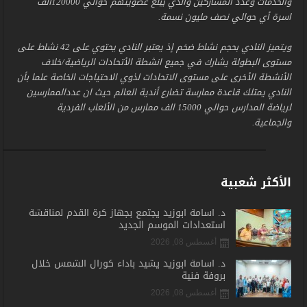
والخدمات وعدد المشاركين والذي يبلغ عضويتهم حوالي 120000الف
اسرة أي حوالي نصف مليون نسمة.
ويتميز النادي بحجم نشاط ضخم إذ يعتبر النادي يحتوي على 42 نشاط على
مستوى البطولة يشارك في جميع انشطة الأتحادات الرياضية/خلاف
الأنشطة الأخرى على مستوى الاتحادات لذوي الاحتياجات الخاصة علما بأن
النادي يمتلك قاعدة ممارسة تضارع أندية العالم حيث ان عددالممارسين
لرياضة المدارس حوالي 15000 الف ممارس من الألعاب الفردية
والجماعية.
الأكثر شعبية
د. أسامة أبوزيد يجتمع بجهاز كرة القدم لمناقشة
استعدادات الموسم الجديد
أغسطس 08, 2026
د. أسامة أبوزيد يشيد بأداء كورال الشمس خلال
بروفة فنية
أغسطس 08, 2026