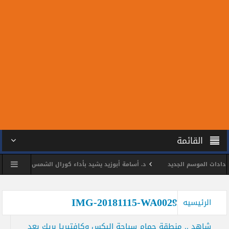
القائمة
دات الموسم الجديد
د. أسامة أبوزيد يشيد بأداء كورال الشمس خلال بروفة فني
ة نظيفة وديا استعدادا للموسم الجديد
د. أسامة أبوزيد يتابع استعدادات فرق 
IMG-20181115-WA0029
الرئيسيه
شاهد .. منطقة حمام سباحة اليكس وكافتيريا بريك بعد