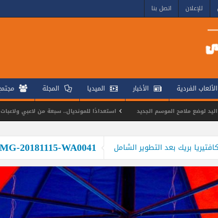
للإعلان
اتصل بنا
الألعاب الفردية
الأخبار
الميديا
المجلة
مجتم
ملامح الموسم الجديد
استعدادًا للمونديال.. سبعة من لاعبي ولاعبات الهوكي ينض
أبطال التايكوندو يتألقون في بطولة كأس مصر للناشئين
IMG-20181115-WA0041
تيريا بريك بعد التطوير الشامل