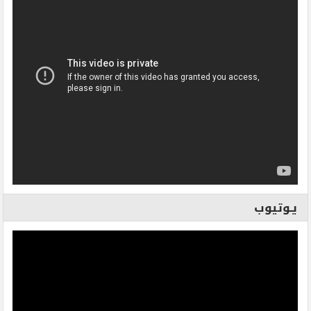
يـوتيوب