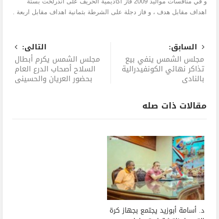
و في منافسات مواليد 2009 فاز اكاديمية الحريف على اندرلخت بستة
اهداف مقابل هدف ، و فاز دجلة على الشرطة بثمانية اهداف مقابل اربعة .
السابق:
التالى:
مجلس الشمس ينفي بيع
مجلس الشمس يكرم أبطال
تذاكر نهائي الكونفيدرالية
السلاح أصحاب الدرع العام
بالنادي
بحضور العريان والحسيني
مقالات ذات صله
د. أسامة أبوزيد يجتمع بجهاز كرة