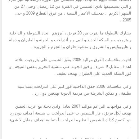
و التي يستضيفها نادي الشمس في الفترة من 12 رمضان وحتى 27 من
الشهر الكريم ، بمختلف الأعمار السنية ، من فرق القطاع 2009 و حتى
2005 .
يشارك بالبطولة ما يقرب من 20 فريق ، أبرزهم اتحاد الشرطة و الداخلية
و بتروجيت و السكة الحديد و انبي و و أندرلخت و الجونة و الطيران و دجلة
و هليوبوليس و الشروق و منشية حلوان و النجوم و الجزيرة .
انتهت منافسات الفرق مواليد 2005 بفوز الشمس على بتروجيت بثلاثة
اهداف مقابل لا شيء ، و فوز الجونة على منشية التحرير بنفس النتيجة ، و
فوز السكة الحديد على الطيران بهدف نظيف .
و في منافسات 2006 حقق الداخلية فوز كبير على اندرلخت بسداسية
نظيفة ، و تمكن الشرطة من هزيمة الجونة بهدفين دون رد .
و في مواجهات البراعم مواليد 2007 تعادل وادي دجلة مع عرب الحصن
بهدف لكل فريق ، فاز الشمس ب على اندرلخت ب بسبعة اهداف دون رد
، و اكتسح كذلك الشمس أ نظيره اندرلخت أ بثمانية اهداف مقابل لا شيء
.