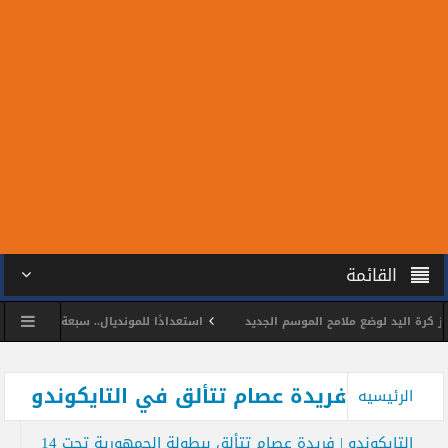
القائمة
رة اليد لوضع ملامح الموسم الجديد
استعدادًا للمونديال.. سبعة من لاعبي ولاع
اللواء وائل مختار
محمد الحسين يحصد ذهبية بطولة الجمهورية للتايكوندو تحت 14
فريدة عصام تتألق في التايكوندو
الرئيسيه
التايكوندو | فريدة عصام تتألق ببطولة الجمهورية تحت 14