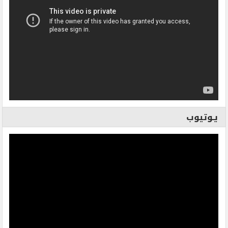
يـوتيوب