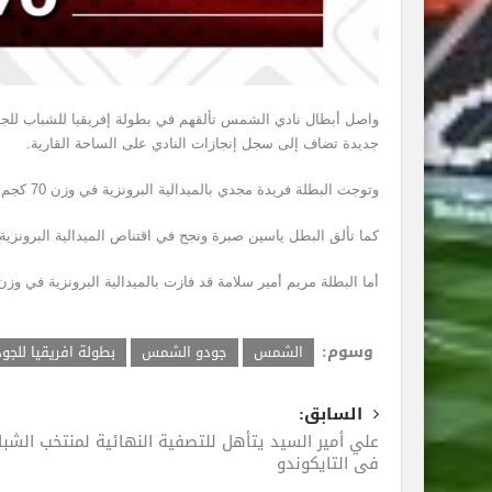
واصل أبطال نادي الشمس تألقهم في بطولة إفريقيا للشباب للجودو، 
جديدة تضاف إلى سجل إنجازات النادي على الساحة القارية.
وتوجت البطلة فريدة مجدي بالميدالية البرونزية في وزن 70 كجم عقب تغلبها على بطلة الكاميرون في مواجهة حماسية.
كما تألق البطل ياسين صبرة ونجح في اقتناص الميدالية البرونزية في وزن 60 كجم، بعد فوزه المستحق ع
أما البطلة مريم أمير سلامة قد فازت بالميدالية البرونزية في وزن 57 كجم، بعد أداء قوي ومميز خلال منافسات البطول
وسوم:
الشمس
جودو الشمس
بطولة افريقيا للجو
السابق:
علي أمير السيد يتأهل للتصفية النهائية لمنتخب الشبا
في التايكوندو