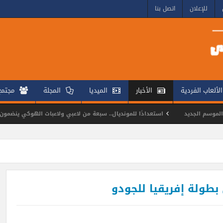
للإعلان
اتصل بنا
الألعاب الفردية
الأخبار
الميديا
المجلة
مجتم
استعدادًا للمونديال.. سبعة من لاعبي ولاعبات الهوكي ينضمون إلى معسكرات منتخب
ايكوندو يتألقون في بطولة كأس مصر للناشئين
طولة إفريقيا للجودو