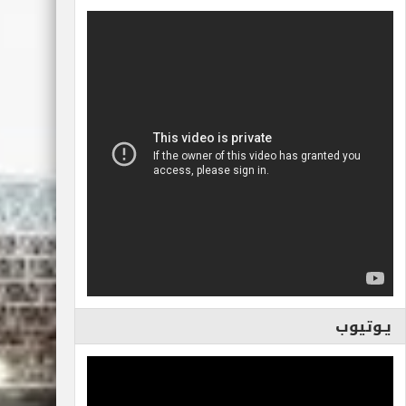
يـوتيوب