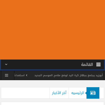
القائمة
 يجتمع بجهاز كرة اليد لوضع ملامح الموسم الجديد
استعدادًا للمونديال.. سبعة
س الشمس يكرم اللواء وائل مختار
محمد الحسين يحصد ذهبية بطولة الجمهورية لل
الرئيسيه
آخر الأخبار