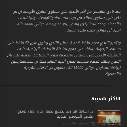
يعد نادي الشمس من أكبر الأندية على مستوى الشرق الأوسط ان لم
يكن على مستوى العالم من حيث المساحة والتوسعات والإنشاءات
والخدمات وعدد المشاركين والذي يبلغ عضويتهم حوالي 120000الف
اسرة أي حوالي نصف مليون نسمة.
ويتميز النادي بحجم نشاط ضخم إذ يعتبر النادي يحتوي على 42 نشاط على
مستوى البطولة يشارك في جميع انشطة الأتحادات الرياضية/خلاف
الأنشطة الأخرى على مستوى الاتحادات لذوي الاحتياجات الخاصة علما بأن
النادي يمتلك قاعدة ممارسة تضارع أندية العالم حيث ان عددالممارسين
لرياضة المدارس حوالي 15000 الف ممارس من الألعاب الفردية
والجماعية.
الأكثر شعبية
د. أسامة أبو زيد يجتمع بجهاز كرة الماء لوضع
ملامح الموسم الجديد
أغسطس 06, 2026