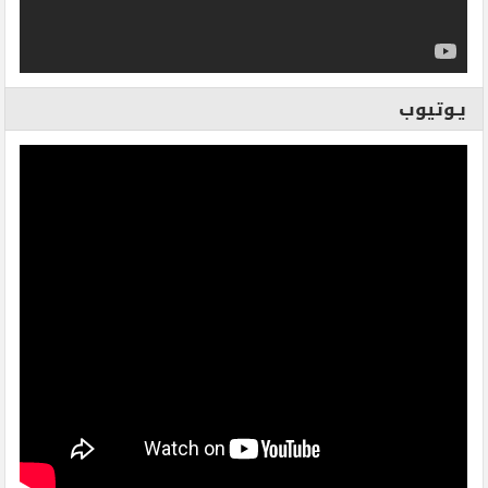
يـوتيوب