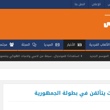
س
للإعلان
اتصل بنا
الألعاب الفردية
الأخبار
الميديا
المجلة
مجتم
يد
استعدادًا للمونديال.. سبعة من لاعبي ولاعبات الهوكي ينضمون إلى معسكرات 
ل التايكوندو يتألقون في بطولة كأس مصر للناشئين