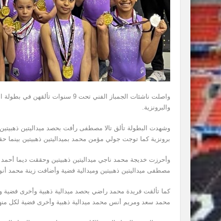
واصلت ناشئات الجمباز الفني تحت 9 س
والبرونزية.
وشهدت البطولة تألق تالا مصطفى رأفت بحصد ميداليتين ذهبيتين و
برونزية كما توجت جولي مؤمن محمد بميداليتين ذهبيتين بينما حق
وأحرزت خديجة محمد ناجي ميداليتين ذهبيتين وحققت ديما أحمد م
مصطفى ميداليتين ذهبيتين وميدالية فضية وأضافت زينة محمد أنور 
كما تألقت فريدة محمد راضي بحصد ميدالية ذهبية وأخرى فضية وحق
محمد سعد ومريم أنس محمد ميدالية ذهبية وأخرى فضية لكل منه