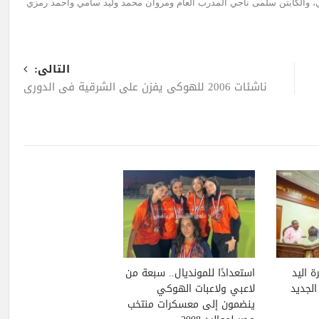
فني، والكابتن سلمى ناجي المدرب العام ومروان محمد وليد سامي وأحمد رمزي
التالى:
ناشئات 2006 للهوكي يفزن على الشرقية في الدوري
ة اليد
استعدادًا للمونديال.. سبعة من
لجديد
لاعبي ولاعبات الهوكي
ينضمون إلى معسكرات منتخب