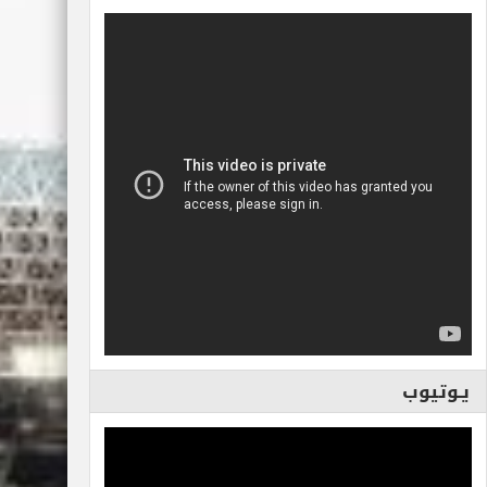
يـوتيوب