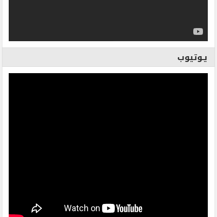
يـوتيوب