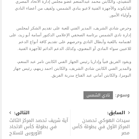
التنفيذي، والكابتن محمد عبدالمنعم عضو مجلس إدارة الاتحاد المصري
للتايكوند والأجهزة الفنية لاعبو بنادي الشمس، ولفيف من أعضاء النادي
وأولياء الأمور.
وحرص شادي الشريف، المدير الفني للعبة على تقديم الشكر لمجلس
إدارة نادي الشمس برئاسة الصحفي الإعلامي الدكتور أسامة أبو زيد، على
اهتمامه باللعبة وأبطال النادي وحرصهم على تقديم كافة أنواع الدعم
للاعبين سواء المادي أو المعنوي، وكذلك الدعم الدائم للأجهزة الفنية.
ويقود الفريق فنياً وإداريا رئيس الجهاز الفني الكابتن تامر عبد المنعم،
والمدير الفني الكابتن شادي الشريف، والكابتن احمد زينهم، رئيس جهاز
البومزا، والكابتن أماني عبد الفتاح مدربة الفريق.
وسوم:
نادي الشمس
السابق:
التالى:
سيدات الهوكي تحصدن
آية شريف تحصد المركز الثالث
المركز الأول في بطولة كأس
في بطولة كأس الاتحاد
مصر
الأوروبي للسلاح