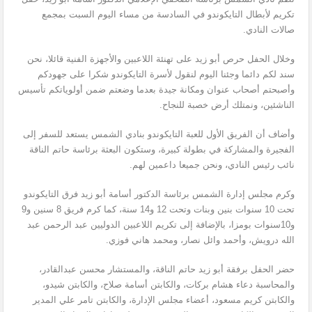
تكريم لأبطال التايكوندو في السادسة من مساء اليوم السبت بمجمع
صالات النادي.
وخلال الحفل حرص أبو زيد على تهنئة اللاعبين والأجهزة الفنية قائلا، نحن
سند لكم دائما وجئنا اليوم لنقول لأسرة التايكوندو شكرا على جهودكم
وأصبحتم أصحاب عنوان ومكانة جيدة بعدما وضعتم ضمن أولوياتكم تأسيس
الناشئين، ونمتلك أرض خصبة للنجاح.
وأضاف أن الفريق الأول للعبة التايكوندو بنادي الشمس يستعد للسفر إلى
الفجيرة والمشاركة في بطولة كبيرة، وستكون البعثة برئاسة حاتم الناقة
نائب رئيس النادي، ونحن جميعا داعمين لهم.
وكرم مجلس إدارة الشمس برئاسة الدكتور أسامة أبو زيد فرق التايكوندو
تحت 10 سنوات بنين وبنات وتحت 12 و14 سنة، كما كرم فريق 8 سنين و9
و10سنوات بومزا، بالإضافة إلى تكريم اللاعبين الدوليين عبد الرحمن عبد
الله درويش، وأحمد وائل نصار، ومحمد هاني فوزي.
حضر الحفل برفقة أبو زيد حاتم الناقة، والمستشار محسن عبدالقادر،
والمحاسبة دعاء هشام بركات، والكابتن أسامة صلاح، والكابتن شيدو،
والكابتن كريم مسعود، أعضاء مجلس الإدارة، والكابتن تامر علي المدير