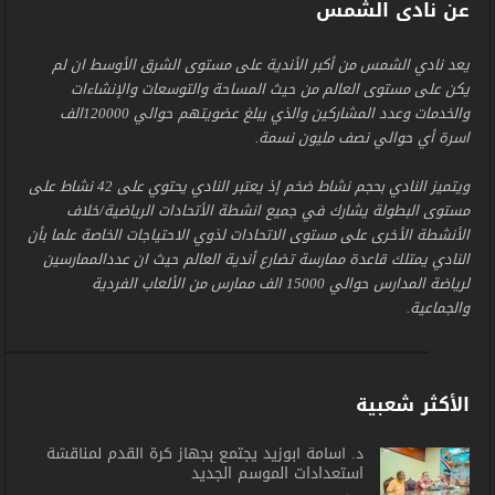
عن نادى الشمس
يعد نادي الشمس من أكبر الأندية على مستوى الشرق الأوسط ان لم
يكن على مستوى العالم من حيث المساحة والتوسعات والإنشاءات
والخدمات وعدد المشاركين والذي يبلغ عضويتهم حوالي 120000الف
اسرة أي حوالي نصف مليون نسمة.
ويتميز النادي بحجم نشاط ضخم إذ يعتبر النادي يحتوي على 42 نشاط على
مستوى البطولة يشارك في جميع انشطة الأتحادات الرياضية/خلاف
الأنشطة الأخرى على مستوى الاتحادات لذوي الاحتياجات الخاصة علما بأن
النادي يمتلك قاعدة ممارسة تضارع أندية العالم حيث ان عددالممارسين
لرياضة المدارس حوالي 15000 الف ممارس من الألعاب الفردية
والجماعية.
الأكثر شعبية
د. أسامة أبوزيد يجتمع بجهاز كرة القدم لمناقشة
استعدادات الموسم الجديد