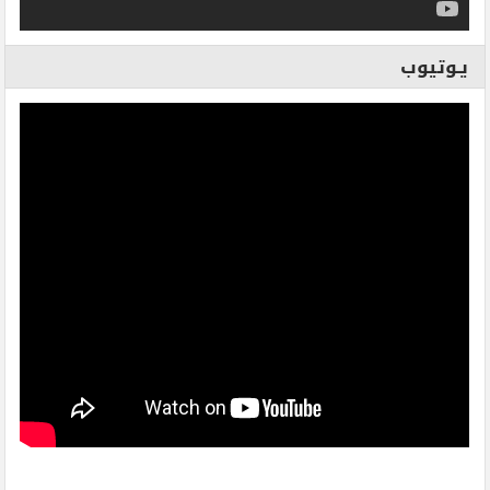
يـوتيوب