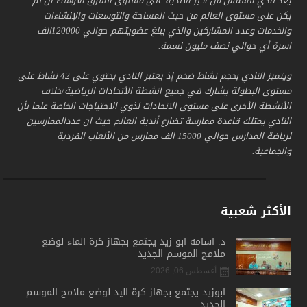
يعد نادي الشمس من أكبر الأندية على مستوى الشرق الأوسط ان لم
يكن على مستوى العالم من حيث المساحة والتوسعات والإنشاءات
والخدمات وعدد المشاركين والذي يبلغ عضويتهم حوالي 120000الف
اسرة أي حوالي نصف مليون نسمة.
ويتميز النادي بحجم نشاط ضخم إذ يعتبر النادي يحتوي على 42 نشاط على
مستوى البطولة يشارك في جميع انشطة الأتحادات الرياضية/خلاف
الأنشطة الأخرى على مستوى الاتحادات لذوي الاحتياجات الخاصة علما بأن
النادي يمتلك قاعدة ممارسة تضارع أندية العالم حيث ان عددالممارسين
لرياضة المدارس حوالي 15000 الف ممارس من الألعاب الفردية
والجماعية.
الأكثر شعبية
د. أسامة أبو زيد يجتمع بجهاز كرة الماء لوضع
ملامح الموسم الجديد
أغسطس 06, 2026
أبوزيد يجتمع بجهاز كرة اليد لوضع ملامح الموسم
الجديد