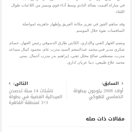
في مباراة أقيمت بصالة النادي وسط أداء قوي ومميز من اللاعبات طوال
اللقاء.
وقد ساهم الفوز في تعزيز مكانة الفريق وإظهار جاهزيته لمواصلة
المنافسات بقوة خلال الموسم.
ويضم الجهاز الفني والإداري، الكابتن طارق الدسوقي رئيس الجهاز، حسام
شكري مدير فني،محمد عبدالمنعم السيد مدرب عام، محمود كمال مساعد
مدرب، مصطفى صالح محلل تقني، إبراهيم بدر مدرب أحمال، يمني
محمد علاج طبيعي، دينا عربان اداري.
السابق:
التالى:
أولاد 2008 يتوجون ببطولة
ناشئات 14 سنة تحصدن
الخماسي للهوكي
الميدالية الفضية في بطولة
3×3 لمنطقة القاهرة
مقالات ذات صله