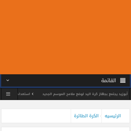
القائمة
د يجتمع بجهاز كرة اليد لوضع ملامح الموسم الجديد
استعدادًا للمونديال.. سبعة
س الشمس يكرم اللواء وائل مختار
محمد الحسين يحصد ذهبية بطولة الجمهورية لل
الرئيسيه
الكرة الطائرة