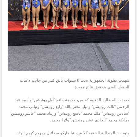
شهدت بطولة الجمهورية تحت 8 سنوات تألق كبير من جانب لاعبات
الجمباز الفني بتحقيق نتائج مميزة.
حصدت الميدالية الذهبية كلا من، خديجة حاتم “أول روتيشن” وأسية عبد
الرحمن “ثالث روتيشن” وميليا معتز بالله “رابع روتيشن” ونيللي محمد
“سادس روتيشن” ملك محمد “تاسع روتيشن” وريناد محمد “عاشر روتيشن”
ومليكة محمد “الحادي عشر روتيشن” ولارا محمد.
وتوجت بالميدالية الفضية كلا من، تيا ماركو ميخائيل ومريم كريم إيهاب.