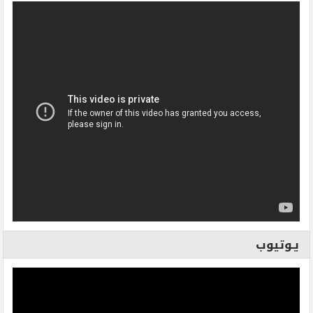
يـوتيوب