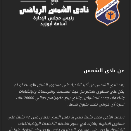
عن نادى الشمس
يعد نادي الشمس من أكبر الأندية على مستوى الشرق الأوسط ان لم
يكن على مستوى العالم من حيث المساحة والتوسعات والإنشاءات
والخدمات وعدد المشاركين والذي يبلغ عضويتهم حوالي 120000الف
اسرة أي حوالي نصف مليون نسمة.
ويتميز النادي بحجم نشاط ضخم إذ يعتبر النادي يحتوي على 42 نشاط على
مستوى البطولة يشارك في جميع انشطة الأتحادات الرياضية/خلاف
الأنشطة الأخرى على مستوى الاتحادات لذوي الاحتياجات الخاصة علما بأن