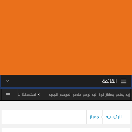
القائمة
تمع بجهاز كرة اليد لوضع ملامح الموسم الجديد
استعدادًا للمونديال.. سبعة من 
شمس يكرم اللواء وائل مختار
محمد الحسين يحصد ذهبية بطولة الجمهورية للتايك
الرئيسيه
جمباز