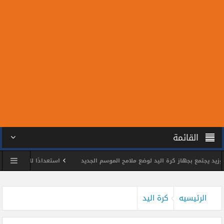
القائمة
جتمع بجهاز كرة اليد لوضع ملامح الموسم الجديد
استعدادًا للمونديال.. سبعة م
الشمس يكرم اللواء وائل مختار
محمد الحسين يحصد ذهبية بطولة الجمهورية للتا
الرئيسيه
كرة اليد