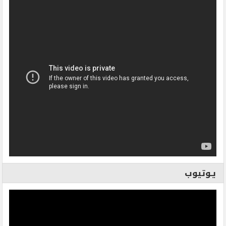
يـوتيوب