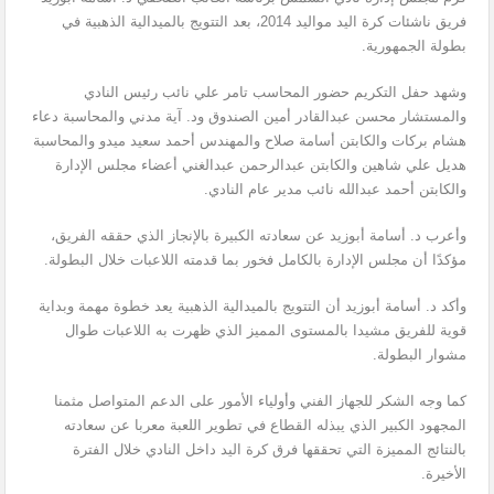
فريق ناشئات كرة اليد مواليد 2014، بعد التتويج بالميدالية الذهبية في
بطولة الجمهورية.
وشهد حفل التكريم حضور المحاسب تامر علي نائب رئيس النادي
والمستشار محسن عبدالقادر أمين الصندوق ود. آية مدني والمحاسبة دعاء
هشام بركات والكابتن أسامة صلاح والمهندس أحمد سعيد ميدو والمحاسبة
هديل علي شاهين والكابتن عبدالرحمن عبدالغني أعضاء مجلس الإدارة
والكابتن أحمد عبدالله نائب مدير عام النادي.
وأعرب د. أسامة أبوزيد عن سعادته الكبيرة بالإنجاز الذي حققه الفريق،
مؤكدًا أن مجلس الإدارة بالكامل فخور بما قدمته اللاعبات خلال البطولة.
وأكد د. أسامة أبوزيد أن التتويج بالميدالية الذهبية يعد خطوة مهمة وبداية
قوية للفريق مشيدا بالمستوى المميز الذي ظهرت به اللاعبات طوال
مشوار البطولة.
كما وجه الشكر للجهاز الفني وأولياء الأمور على الدعم المتواصل مثمنا
المجهود الكبير الذي يبذله القطاع في تطوير اللعبة معربا عن سعادته
بالنتائج المميزة التي تحققها فرق كرة اليد داخل النادي خلال الفترة
الأخيرة.