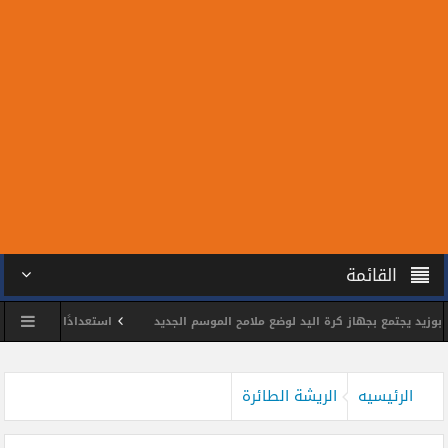
القائمة
يجتمع بجهاز كرة اليد لوضع ملامح الموسم الجديد
استعدادًا للمونديال.. سبعة 
الشمس يكرم اللواء وائل مختار
محمد الحسين يحصد ذهبية بطولة الجمهورية للتا
الرئيسيه
الريشة الطائرة