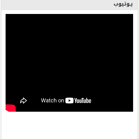
يـوتيوب