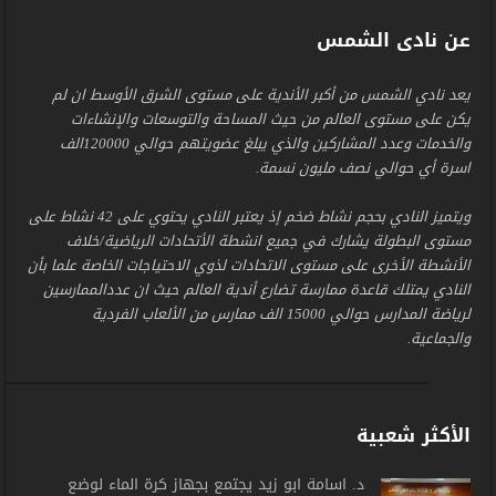
عن نادى الشمس
يعد نادي الشمس من أكبر الأندية على مستوى الشرق الأوسط ان لم
يكن على مستوى العالم من حيث المساحة والتوسعات والإنشاءات
والخدمات وعدد المشاركين والذي يبلغ عضويتهم حوالي 120000الف
اسرة أي حوالي نصف مليون نسمة.
ويتميز النادي بحجم نشاط ضخم إذ يعتبر النادي يحتوي على 42 نشاط على
مستوى البطولة يشارك في جميع انشطة الأتحادات الرياضية/خلاف
الأنشطة الأخرى على مستوى الاتحادات لذوي الاحتياجات الخاصة علما بأن
النادي يمتلك قاعدة ممارسة تضارع أندية العالم حيث ان عددالممارسين
لرياضة المدارس حوالي 15000 الف ممارس من الألعاب الفردية
والجماعية.
الأكثر شعبية
د. أسامة أبو زيد يجتمع بجهاز كرة الماء لوضع