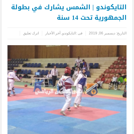
التايكوندو | الشمس يشارك في بطولة
الجمهورية تحت 14 سنة
التاريخ:
ديسمبر 06, 2019
فى :
التايكوندو
,
آخر الأخبار
اترك تعليق