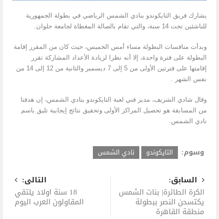
يشارك فريق التايكوندو بنادي الشمس الرياضي في بطولة الجمهورية
للناشئين تحت 14 سنة، والتي تقام بالصالة المغطاة لجامعة حلوان.
وبدأت منافسات البطولة مساء أمس الخميس، حيث كان من المقرر إقامة
البطولة على فترة واحدة، إلا أنه نظرا لزيادة الأعداد المشاركة تقرر
إقامتها على فترتين الأولى من 5 إلى 7 ديسمبر والثانية من 12 إلى 14 من
نفس الشهر .
وقال شادي الشريف، مدير فني لعبة التايكوندو بنادي الشمس، إن هدفنا
من المسابقة هو تحصيل المراكز الأولى وتحقيق نتائج إيجابية تليق باسم
نادي الشمس.
وسوم:
التايكوندو
نادي الشمس
السابق:
التالى:
الكرة الطائرة| بنات الشمس
18 سنة اولاد يلتقي
يكتسحن النصر ببطولة
المقاولون العرب اليوم
منطقة القاهرة