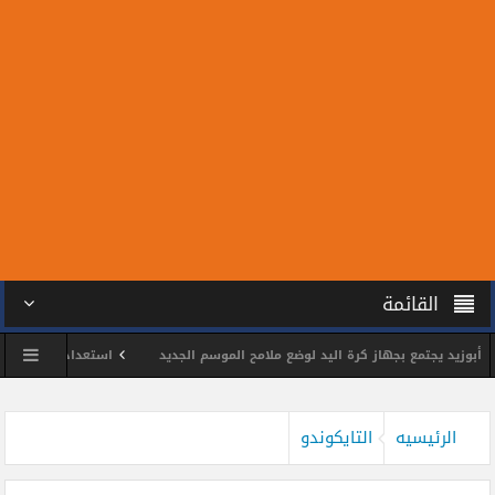
القائمة
د يجتمع بجهاز كرة اليد لوضع ملامح الموسم الجديد
استعدادًا للمونديال.. سبعة
س الشمس يكرم اللواء وائل مختار
محمد الحسين يحصد ذهبية بطولة الجمهورية لل
الرئيسيه
التايكوندو