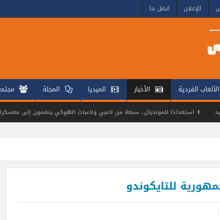
س
للإعلان
اتصل بنا
الألعاب الفردية
الأخبار
الميديا
المجلة
مجتم
دادًا للمونديال.. سبعة من لاعبي ولاعبات الهوكي ينضمون إلى معسكرات منتخب مصر لموا
يتألقون في بطولة كأس مصر للناشئين
هورية للتايكوندو