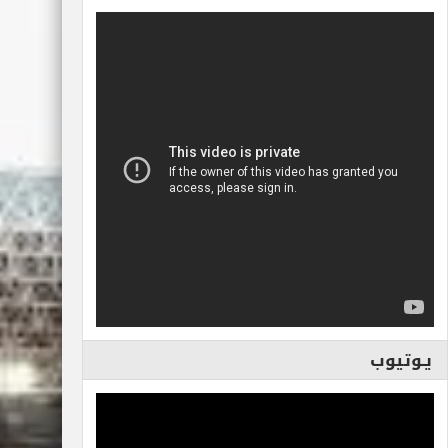
يـوتيوب