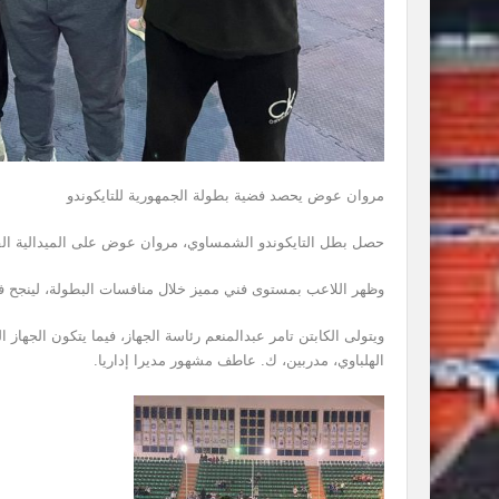
مروان عوض يحصد فضية بطولة الجمهورية للتايكوندو
حصل بطل التايكوندو الشمساوي، مروان عوض على الميدالية الفضية في بطولة الجمهورية تح
وظهر اللاعب بمستوى فني مميز خلال منافسات البطولة، لينجح في حص
ويتولى الكابتن تامر عبدالمنعم رئاسة الجهاز، فيما يتكون الجهاز
الهلباوي، مدربين، ك. عاطف مشهور مديرا إداريا.