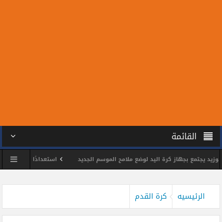
القائمة
يجتمع بجهاز كرة اليد لوضع ملامح الموسم الجديد
استعدادًا للمونديال.. سبعة م
الشمس يكرم اللواء وائل مختار
محمد الحسين يحصد ذهبية بطولة الجمهورية للتا
الرئيسيه
كرة القدم