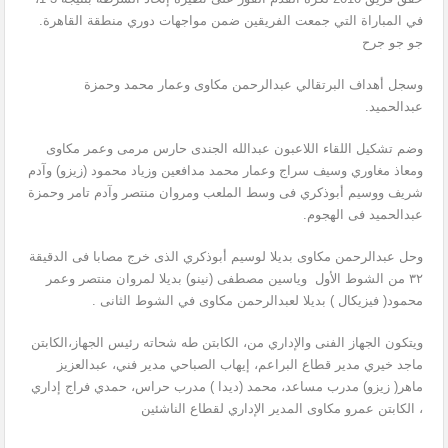
في المباراة التي جمعت الفريقين ضمن مواجهات دوري منطقة القاهرة.
جو جو جرح
وسجل أهداف البرتقالي عبدالرحمن مكاوى وعمار محمد وحمزة
عبدالحميد.
وضم تشكيل اللقاء اللاعبون عبدالله الجندى حارس مرمى وعمر مكاوى
ومعاذ مغاوري وسيف سراج وعمار محمد مدافعين وزياد محمود (زيزو) وآدم
شريف ووسيم أبوذكري فى وسط الملعب ومروان منتصر وآدم تامر وحمزة
عبدالحميد فى الهجوم.
وحل عبدالرحمن مكاوى بديلا لوسيم أبوذكري الذى خرج مصابا فى الدقيقة
٣٢ من الشوط الأول وياسين مصطفى (نينو) بديلا لمروان منتصر وعمر
محمود( فيزيكال ) بديلا لعبدالرحمن مكاوى في الشوط الثانى .
ويتكون الجهاز الفنى والإداري من، الكابتن طه شحاته رئيس الجهاز،الكابتن
ماجد خيري مدير قطاع البراعم، إيهاب الصباحي مدير فني، عبدالعزيز
ماهر( زيزو) مدرب مساعد، محمد (ديدا ) مدرب حراس، حمدي فراج إداري
، الكابتن عمرو مكاوى المدير الإداري لقطاع الناشئين