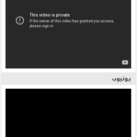
يـوتيوب