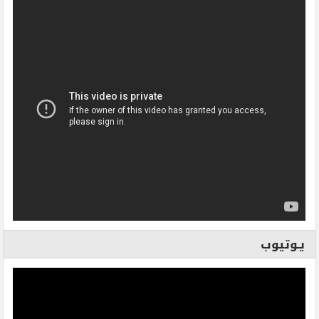
يـوتيوب