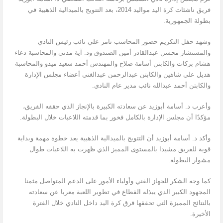
فريق ناشئات كرة اليد مواليد 2014، بعد التتويج بالميدالية الذهبية في
بطولة الجمهورية.
وشهد حفل التكريم حضور المحاسب تامر علي نائب رئيس النادي
والمستشار محسن عبدالقادر أمين الصندوق ود. آية مدني والمحاسبة دعاء
هشام بركات والكابتن أسامة صلاح والمهندس أحمد سعيد ميدو والمحاسبة
هديل علي شاهين والكابتن عبدالرحمن عبدالغني أعضاء مجلس الإدارة
والكابتن أحمد عبدالله نائب مدير عام النادي.
وأعرب د. أسامة أبوزيد عن سعادته الكبيرة بالإنجاز الذي حققه الفريق،
مؤكدًا أن مجلس الإدارة بالكامل فخور بما قدمته اللاعبات خلال البطولة.
وأكد د. أسامة أبوزيد أن التتويج بالميدالية الذهبية يعد خطوة مهمة وبداية
قوية للفريق مشيدا بالمستوى المميز الذي ظهرت به اللاعبات طوال
مشوار البطولة.
كما وجه الشكر للجهاز الفني وأولياء الأمور على الدعم المتواصل مثمنا
المجهود الكبير الذي يبذله القطاع في تطوير اللعبة معربا عن سعادته
بالنتائج المميزة التي تحققها فرق كرة اليد داخل النادي خلال الفترة
الأخيرة.