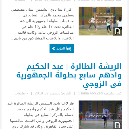
فاز لاعبتا نادي الشمس ايمان مصطفي
وسلمى محمد بالمركز السابع في
منافسات بطولة الجمهورية للريشة
الطائرة تحت 17 عام و19 عام في
منافسات الزوجي بنات. وكانت قائمة
اللاعبين واللاعبات المشاركين من نادي ...
إقرأ المزيد
الريشة الطائرة | عبد الحكيم
وادهم سابع بطولة الجمهورية
فى الزوجي
كتب بواسطة
Osama Abo Zed
|
التاريخ: ديسمبر 02, 2019
|
٠ تعليقات
فاز لاعبا نادي الشمس للريشة الطائرة عبد
الحكيم وائل عبد الحكيم وادهم محمد
حسام بالمركز السابع فى بطولة
الجمهورية للزوجي والتي اقيمت منافستها
على ستاد القاهرة . وكان قد شارك نادي