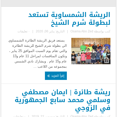
الريشة الشمساوية تستعد
لبطولة شرم الشيخ
كتب بواسطة
Osama Abo Zed
|
التاريخ: يناير 06, 2020
|
٠ تعليقات
يستعد فريق الريشة الطائرة الشمساوي
الي بطولة شرم الشيخ للريشة الطائرة
والتي تقام يوم السبت الموافق 25 يناير ،
وتكون المنافسات لمراحل 11 عام و13
عام و15 عام . ويشارك نادي الشمس
بمجموعه من اللاعب ...
إقرأ المزيد
ريشة طائرة | ايمان مصطفي
وسلمي محمد سابع الجمهورية
في الزوجي
كتب بواسطة
Osama Abo Zed
|
التاريخ: ديسمبر 22, 2019
|
٠ تعليقات