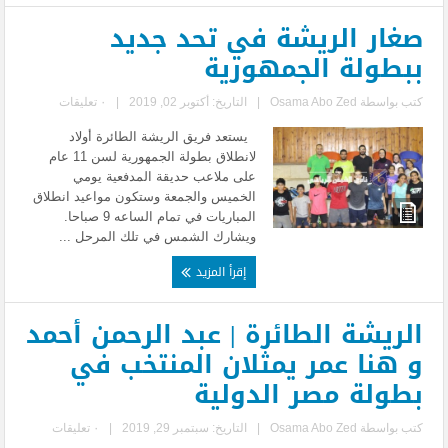
صغار الريشة في تحد جديد
ببطولة الجمهورية
كتب بواسطة
Osama Abo Zed
|
التاريخ: أكتوبر 02, 2019
|
٠ تعليقات
يستعد فريق الريشة الطائرة أولاد
لانطلاق بطولة الجمهورية لسن 11 عام
على ملاعب حديقة المدفعية يومي
الخميس والجمعة وستكون مواعيد انطلاق
المباريات في تمام الساعه 9 صباحا.
ويشارك الشمس في تلك المرحل ...
إقرأ المزيد
الريشة الطائرة | عبد الرحمن أحمد
و هنا عمر يمثلان المنتخب في
بطولة مصر الدولية
كتب بواسطة
Osama Abo Zed
|
التاريخ: سبتمبر 29, 2019
|
٠ تعليقات