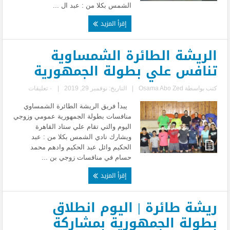
الشمس بكلا من : عبد ال ...
إقرأ المزيد
الريشة الطائرة الشمساوية
تنافس علي بطولة الجمهورية
كتب بواسطة
Osama Abo Zed
|
التاريخ: نوفمبر 29, 2019
|
٠ تعليقات
يبدأ فريق الريشة الطائرة الشمساوي
منافسات بطولة الجمهورية عمومي وزوجي
اليوم والتي تقام علي ستاد القاهرة
ويشارك نادي الشمس بكلا من : عبد
الحكيم وائل عبد الحكيم وادهم محمد
حسام في منافسات زوجي بن ...
إقرأ المزيد
ريشة طائرة | اليوم انطلاق
بطولة الجمهورية بمشاركة