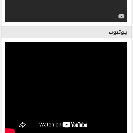
يـوتيوب