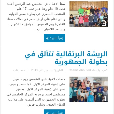
يمثل لاعبا نادي الشمس عبد الرحمن أحمد
تحت 19 عام وهنا عمر تحت 17 عام
المنتخب المصري فى بطولة مصر الدولية
والتي تقام على ارض مصر في صالات ستاد
القاهرة يوم الخميس الموافق 17 اكتوبر .
ويستعد اللاعبان للب ...
إقرأ المزيد
الريشة البرتقالية تتألق في
بطولة الجمهورية
كتب بواسطة
Osama Abo Zed
|
التاريخ: سبتمبر 20, 2019
|
٠ تعليقات
حصلت لاعبة نادي الشمس ريم حسين
علي ذهبية المركز الاول، كما حصد وسيف
عمر علي ذهبية المركز الاول، وحقق
مصطفى احمد برونزية المركز الخامس في
بطولة الجمهورية التي أقيمت علي ملاعب
الدفاع الجوي. وشارك فريق ا ...
إقرأ المزيد