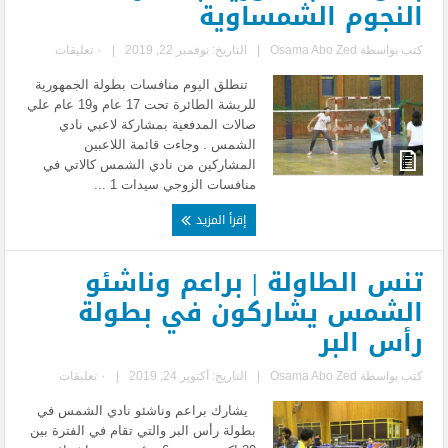
النجوم الشمساوية
كتب بواسطة
Osama Abo Zed
|
التاريخ: نوفمبر 22, 2019
|
٠ تعليقات
تنطلق اليوم منافسات بطولة الجمهورية
للريشة الطائرة تحت 17 عام و19 عام علي
صالات المدفعية بمشاركة لاعبي نادي
الشمس . وجاءت قائمة اللاعبين
المشاركين من نادي الشمس كالاتي في
منافسات الزوجي سيدات 1 ...
إقرأ المزيد
تنس الطاولة | براعم وناشئو
الشمس يشاركون في بطولة
رأس البر
كتب بواسطة
Osama Abo Zed
|
التاريخ: أكتوبر 24, 2019
|
٠ تعليقات
يشارك براعم وناشئو نادي الشمس في
بطولة رأس البر والتي تقام في الفترة بين