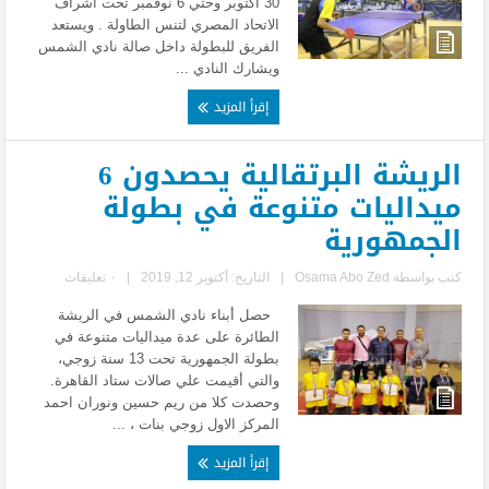
30 اكتوبر وحتي 6 نوڤمبر تحت اشراف
الاتحاد المصري لتنس الطاولة . ويستعد
الفريق للبطولة داخل صالة نادي الشمس
ويشارك النادي ...
إقرأ المزيد
الريشة البرتقالية يحصدون 6
ميداليات متنوعة في بطولة
الجمهورية
كتب بواسطة
Osama Abo Zed
|
التاريخ: أكتوبر 12, 2019
|
٠ تعليقات
حصل أبناء نادي الشمس في الريشة
الطائرة على عدة ميداليات متنوعة في
بطولة الجمهورية تحت 13 سنة زوجي،
والتي أقيمت علي صالات ستاد القاهرة.
وحصدت كلا من ريم حسين ونوران احمد
المركز الاول زوجي بنات ، ...
إقرأ المزيد