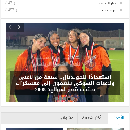
( 47 )
اخبار الصحف
( 457 )
غير مصنف
استعدادًا للمونديال.. سبعة من لاعبي
ولاعبات الهوكي ينضمون إلى معسكرات
منتخب مصر لمواليد 2008
الأحدث
الأكثر شعبية
عشوائى