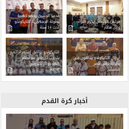
محمد الحسين يحصد ذهبية
مجلس الشمس يكرم اللواء
بطولة الجمهورية للتايكوندو
وائل مختار
تحت 14 سنة
التايكوندو يواصل استعداداته
أبطال التايكوندو يتألقون في
بتدريب تجريبي عبر نظام
بطولة كأس مصر
الهوجو الإلكتروني
للناشئين
KPNP
أخبار كرة القدم