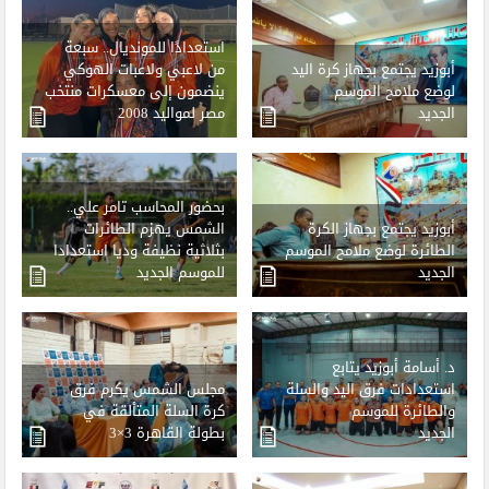
استعدادًا للمونديال.. سبعة
أبوزيد يجتمع بجهاز كرة اليد
من لاعبي ولاعبات الهوكي
لوضع ملامح الموسم
ينضمون إلى معسكرات منتخب
الجديد
مصر لمواليد 2008
بحضور المحاسب تامر علي..
أبوزيد يجتمع بجهاز الكرة
الشمس يهزم الطائرات
الطائرة لوضع ملامح الموسم
بثلاثية نظيفة وديا استعدادا
الجديد
للموسم الجديد
د. أسامة أبوزيد يتابع
استعدادات فرق اليد والسلة
مجلس الشمس يكرم فرق
والطائرة للموسم
كرة السلة المتألقة في
الجديد
بطولة القاهرة 3×3