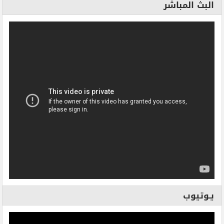
البث المباشر
يـوتيوب