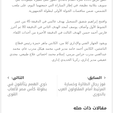
سويف بثلاثية نظيفة، في إطار المباراة التي جمعتهما اليوم، على ملعب
الشمس، ضمن منافسات الجولة الأولى لبطولة الجمهورية.
وافتتح إبراهيم شفيق التسجيل بهدف عالمي في الدقيقة 45 من عمر
الشوط الأول وأضاف يوسف أمجد الهدف الثاني في الدقيقة 80 ثم أحرز
فارس أحمد حسن الهدف الثالث في الدقيقة الأخيرة من أحداث اللقاء.
ويقود الجهاز الفني والإداري كلا من، الكابتن ماهر حمزة رئيس قطاع
الناشئين، الكابتن أحمد حامد مدير فني، محمد هيكل مدرب عام، محمد
عبدالغني مدرب حراس مرمي، إسلام محمد اخصائي علاج طبيعي، مجدي
عفيفي مدير إداري، زكريا الحديدي إداري.
السابق:
التالى:
فوز رجال الطائرة وخسارة
ذوي الهمم يتألقون في
المرتبط أمام المقاولون العرب
بطولة كأس مصر لألعاب
بالدوري
القوي
مقالات ذات صله