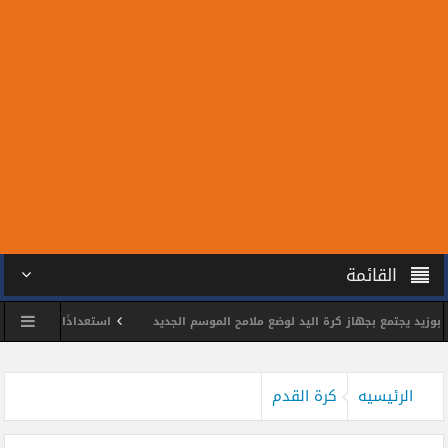
القائمة
 يجتمع بجهاز كرة اليد لوضع ملامح الموسم الجديد
استعدادًا للمونديال.. سبعة
س الشمس يكرم اللواء وائل مختار
محمد الحسين يحصد ذهبية بطولة الجمهورية لل
الرئيسيه
كرة القدم