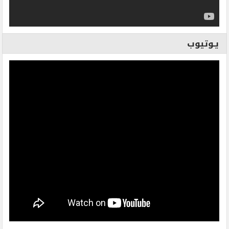
يـوتيوب