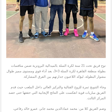
توج فريق تحت 21 سنة لكرة السلة بالميدالية البرونزية ضمن منافسات
بطولة منطقة القاهرة لكرة السلة 3×3، بعد أداء قوي ومستوى مميز طوال
مشوار البطولة، ليؤكد اللاعبون جدارتهم بين الفرق المشاركة.
وجاء التتويج ثمرة للروح القتالية والتركيز العالي داخل الملعب حيث قدم
الفريق مباريات قوية انعكست على النتائج الإيجابية التي حققها حتى حصد
المركز الثالث.
وضم الفريق كلا من: محمد عمادالدين محمد جابر، عمرو خالد رفاعي،