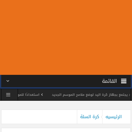
القائمة
ع بجهاز كرة اليد لوضع ملامح الموسم الجديد
استعدادًا للمونديال.. سبعة من ل
مس يكرم اللواء وائل مختار
محمد الحسين يحصد ذهبية بطولة الجمهورية للتايكو
الرئيسيه
كرة السلة