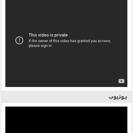
يـوتيوب