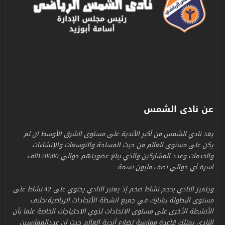
عن نادى الشمس
يعد نادي الشمس من أكبر الأندية على مستوى الشرق الأوسط ان لم
يكن على مستوى العالم من حيث المساحة والتوسعات والإنشاءات
والخدمات وعدد المشاركين والذي يبلغ عضويتهم حوالي 120000الف
اسرة أي حوالي نصف مليون نسمة.
ويتميز النادي بحجم نشاط ضخم إذ يعتبر النادي يحتوي على 42 نشاط على
مستوى البطولة يشارك في جميع انشطة الأتحادات الرياضية/خلاف
الأنشطة الأخرى على مستوى الاتحادات لذوي الاحتياجات الخاصة علما بأن
النادي يمتلك قاعدة ممارسة تضارع أندية العالم حيث ان عددالممارسين