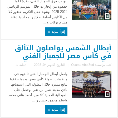
أبوزيد، فرق الجمباز الفني، تقديرًا لما
حققوه من إنجازات خلال الموسم الرياضي
2024-2025. وشهد حفل التكريم حضور كلا
من الكابتن أسامة صلاح والمحاسبة دعاء
هشام بركات و ...
إقرأ المزيد
أبطال الشمس يواصلون التألق
في كأس مصر للجمباز الفني
كتب بواسطة
Osama Abo Zed
|
التاريخ: أكتوبر 04, 2025
|
٠ تعليقات
واصل أبطال الجمباز الفني تألقهم في
منافسات بطولة كأس مصر، بعدما حققوا
نتائج مميزة خلال البطولة التي استضافها
نادي مدينة نصر الرياضي. وحصل على
الميدالية الذهبية كلا من، أحمد هاني محمد
واسلم محمود حسن و ...
إقرأ المزيد