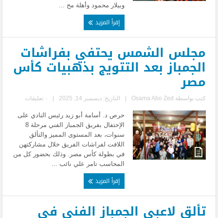
وبيلار محمود وأهلة مح ...
إقرأ المزيد
مجلس الشمس يحتفي بفراشات
الجمباز بعد التتويج بذهبيات كأس
مصر
كتب بواسطة
Osama Abo Zed
|
التاريخ: ديسمبر 14, 2025
|
٠ تعليقات
حرص د. أسامة أبو زيد رئيس النادي على
الإحتفال بفريق الجمباز الفني مرحلة 8
سنوات، بعد المستوى المميز والتألق
اللافت لفراشات الفريق خلال مشاركتهن
في بطولة كأس مصر. وذلك بحضور كل من
المحاسب تامر علي نائب ...
إقرأ المزيد
تألق لاعبي الجمباز الفني في