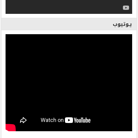
يـوتيوب