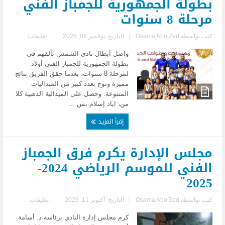
بطولة الجمهورية للجمباز الفني
مرحلة 8 سنوات
كتب بواسطة
Osama Abo Zed
|
التاريخ: نوفمبر 08, 2025
|
٠ تعليقات
واصل أبطال نادي الشمس تألقهم في
بطولة الجمهورية للجمباز الفني أولاد
لمرحلة 8 سنوات، بعدما حقق الفريق نتائج
مميزة وتوج بعدد كبير من الميداليات
المتنوعة. وحصل على الميدالية الذهبية كلا
من، اياد إسلام بس ...
إقرأ المزيد
مجلس الإدارة يكرم فرق الجمباز
الفني للموسم الرياضي 2024-
2025
كتب بواسطة
Osama Abo Zed
|
التاريخ: أكتوبر 11, 2025
|
٠ تعليقات
كرم مجلس إدارة النادي برئاسة د. أسامة