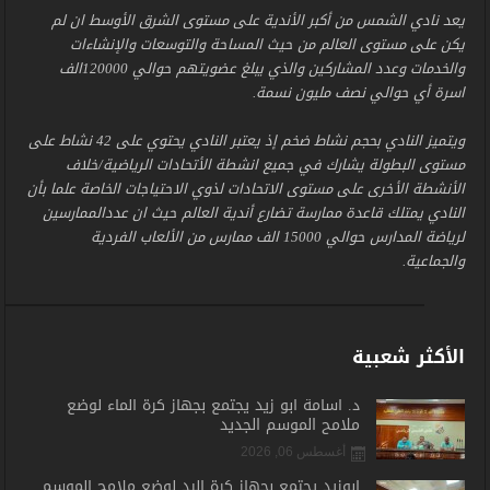
يعد نادي الشمس من أكبر الأندية على مستوى الشرق الأوسط ان لم
يكن على مستوى العالم من حيث المساحة والتوسعات والإنشاءات
والخدمات وعدد المشاركين والذي يبلغ عضويتهم حوالي 120000الف
اسرة أي حوالي نصف مليون نسمة.
ويتميز النادي بحجم نشاط ضخم إذ يعتبر النادي يحتوي على 42 نشاط على
مستوى البطولة يشارك في جميع انشطة الأتحادات الرياضية/خلاف
الأنشطة الأخرى على مستوى الاتحادات لذوي الاحتياجات الخاصة علما بأن
النادي يمتلك قاعدة ممارسة تضارع أندية العالم حيث ان عددالممارسين
لرياضة المدارس حوالي 15000 الف ممارس من الألعاب الفردية
والجماعية.
الأكثر شعبية
د. أسامة أبو زيد يجتمع بجهاز كرة الماء لوضع
ملامح الموسم الجديد
أغسطس 06, 2026
أبوزيد يجتمع بجهاز كرة اليد لوضع ملامح الموسم