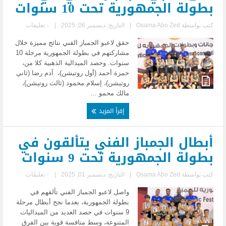
بطولة الجمهورية تحت 10 سنوات
كتب بواسطة
Osama Abo Zed
|
التاريخ: ديسمبر 06, 2025
|
٠ تعليقات
حقق لاعبو الجمباز الفني نتائج مميزة خلال
مشاركتهم في بطولة الجمهورية مرحلة 10
سنوات. وحصد الميدالية الذهبية كلا من،
حمزة أحمد (أول روتيشن)، آدم رضا (ثاني
روتيشن)، إسلام محمود (ثالث روتيشن)،
مالك محمو ...
إقرأ المزيد
أبطال الجمباز الفني يتألقون في
بطولة الجمهورية تحت 9 سنوات
كتب بواسطة
Osama Abo Zed
|
التاريخ: ديسمبر 01, 2025
|
٠ تعليقات
واصل لاعبو الجمباز الفني تألقهم في
بطولة الجمهورية، بعدما نجح أبطال مرحلة
9 سنوات في حصد العديد من الميداليات
المتنوعة، وسط منافسة قوية بين الفرق