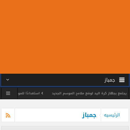
جمباز
 بجهاز كرة اليد لوضع ملامح الموسم الجديد
استعدادًا للمونديال.. سبعة من لا
س يكرم اللواء وائل مختار
محمد الحسين يحصد ذهبية بطولة الجمهورية للتايكوند
جمباز
الرئيسيه