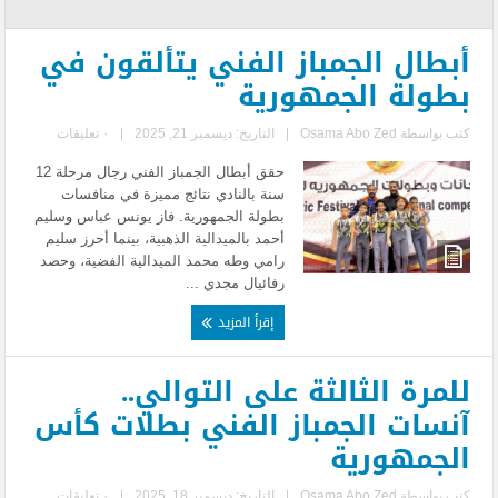
أبطال الجمباز الفني يتألقون في
بطولة الجمهورية
كتب بواسطة
Osama Abo Zed
|
التاريخ: ديسمبر 21, 2025
|
٠ تعليقات
حقق أبطال الجمباز الفني رجال مرحلة 12
سنة بالنادي نتائج مميزة في منافسات
بطولة الجمهورية. فاز يونس عباس وسليم
أحمد بالميدالية الذهبية، بينما أحرز سليم
رامي وطه محمد الميدالية الفضية، وحصد
رفائيال مجدي ...
إقرأ المزيد
للمرة الثالثة على التوالي..
آنسات الجمباز الفني بطلات كأس
الجمهورية
كتب بواسطة
Osama Abo Zed
|
التاريخ: ديسمبر 18, 2025
|
٠ تعليقات