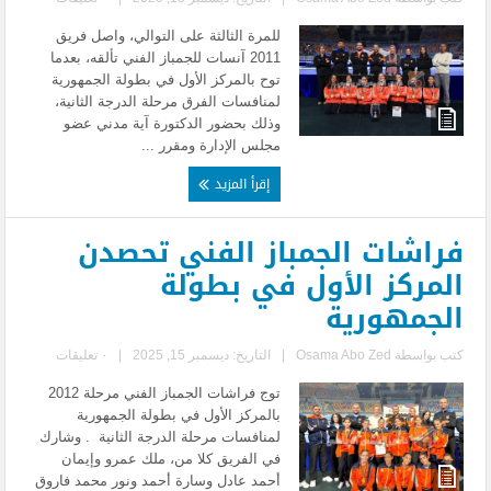
للمرة الثالثة على التوالي، واصل فريق
2011 آنسات للجمباز الفني تألقه، بعدما
توح بالمركز الأول في بطولة الجمهورية
لمنافسات الفرق مرحلة الدرجة الثانية،
وذلك بحضور الدكتورة آية مدني عضو
مجلس الإدارة ومقرر ...
إقرأ المزيد
فراشات الجمباز الفني تحصدن
المركز الأول في بطولة
الجمهورية
كتب بواسطة
Osama Abo Zed
|
التاريخ: ديسمبر 15, 2025
|
٠ تعليقات
توج فراشات الجمباز الفني مرحلة 2012
بالمركز الأول في بطولة الجمهورية
لمنافسات مرحلة الدرجة الثانية . وشارك
في الفريق كلا من، ملك عمرو وإيمان
أحمد عادل وسارة أحمد ونور محمد فاروق