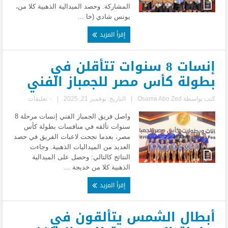
المشاركة. وحصد الميدالية الذهبية كلا من،
يونس شادي (خا ...
إقرأ المزيد
إنسات 8 سنوات تتأقلن في
بطولة كأس مصر للجمباز الفني
كتب بواسطة
Osama Abo Zed
|
التاريخ: نوفمبر 21, 2025
|
٠ تعليقات
واصل فريق الجمباز الفني إنسات مرحلة 8
سنوات تألقه في منافسات بطولة كأس
مصر، بعدما نجحت لاعبات الفريق في حصد
العديد من الميداليات الذهبية. وجاءت
النتائج كالتالي: وحصل على الميدالية
الذهبية كلا من خديجة ...
إقرأ المزيد
أبطال الشمس يتألقون في