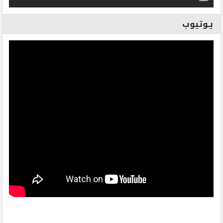
يـوتيوب