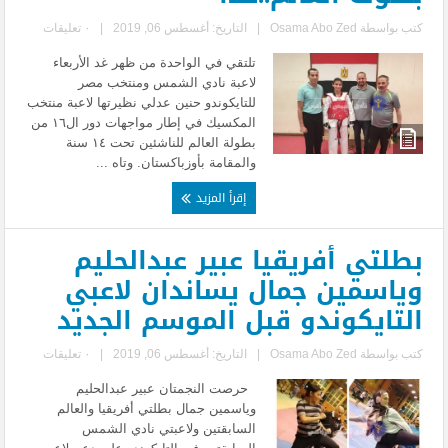
كتب بواسطة
Osama Abo Zed
|
التاريخ: أغسطس 06, 2019
|
٠ تعليقات
تلتقي في الواحدة من ظهر غد الأربعاء
لاعبة نادي الشمس ومنتخب مصر
للتايكوندو حنين عدلي نظيرتها لاعبة منتخب
المكسيك في إطار مواجهات دور ال١٦ من
بطولة العالم للناشئين تحت ١٤ سنة
والمقامة بأوزباكستان. وتاه ...
إقرأ المزيد
بطلتي أفريقيا عبير عبدالحليم
وياسمين جمال يساندان لاعبي
التايكوندو قبل الموسم الجديد
كتب بواسطة
Osama Abo Zed
|
التاريخ: أغسطس 06, 2019
|
٠ تعليقات
حرصت النجمتان عبير عبدالحليم
وياسمين جمال بطلتي أفريقيا والعالم
السابقتين ولاعبتي نادي الشمس