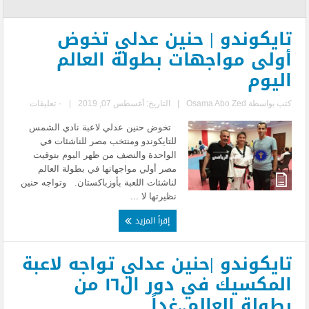
تايكوندو | حنين عدلي تخوض
أولى مواجهات بطولة العالم
اليوم
كتب بواسطة
Osama Abo Zed
|
التاريخ: أغسطس 07, 2019
|
٠ تعليقات
تخوض حنين عدلي لاعبة نادي الشمس
للتايكوندو ومنتخب مصر للناشئات في
الواحدة والنصف من ظهر اليوم بتوقيت
مصر أولي مواجهاتها في بطولة العالم
لناشئات اللعبة بأوزباكستان. وتواجه حنين
نظيرتها لا ...
إقرأ المزيد
تايكوندو |حنين عدلي تواجه لاعبة
المكسيك في دور ال١٦ من
بطولة العالم..غداً