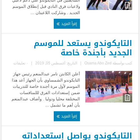
السابقتين في التايكوندو علي دعم لاعبي
ولاعبات فرق النادي قبل إنطلاق الموسم
الجديد . وشاركت اللاعبتان ...
إقرأ المزيد
التايكوندو يستعد للموسم
الجديد بأجندة خاصة
كتب بواسطة
Osama Abo Zed
|
التاريخ: أغسطس 05, 2019
|
٠ تعليقات
أعلن الكابتن تامر عبدالمنعم رئيس جهاز
التايكوندو الشمساوي بأن الجهاز أعد هذا
الموسم لأول مرة أجندة خاصة للتدريبات
ضمن إستعدادات الفرق لللمنافسات
المختلفة محليا ودوليا . وأضاف عبدالمنعم
بأن أهم ما تشمل ...
إقرأ المزيد
التايكوندو يواصل إستعداداته