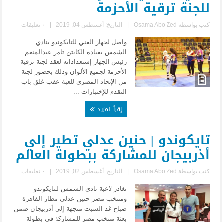
للجنة ترقية الأحزمة
كتب بواسطة
Osama Abo Zed
|
التاريخ: أغسطس 04, 2019
|
٠ تعليقات
واصل لجهاز الفني للتايكوندو بنادي
الشمس بقيادة الكابتن تامر عبدالمنعم
رئيس الجهاز إستعداداته لعقد لجنة ترقية
الأحزمة لجميع الألوان وذلك بحضور لجنة
من الإتحاد المصري للعبة عقب غلق باب
التقدم للإختبارات ...
إقرأ المزيد
تايكوندو | حنين عدلي تطير إلي
أذربيجان للمشاركة ببطولة العالم
كتب بواسطة
Osama Abo Zed
|
التاريخ: أغسطس 02, 2019
|
٠ تعليقات
تغادر لاعبة نادي الشمس للتايكوندو
ومنتخب مصر حنين عدلي مطار القاهرة
صباح غد السبت متجهة إلي أذربيجان ضمن
بعثة منتخب مصر للمشاركة في بطولة