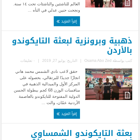
العالم للناشئين والناشئات تحت ١٤ سنة.
ونجحت حنين عدلي في التأه ...
إقرأ المزيد
ذهبية وبرونزية لبعثة التايكوندو
بالأردن
كتب بواسطة
Osama Abo Zed
|
التاريخ: يوليو 27, 2019
|
٠ تعليقات
حقق لاعب نادي الشمس محمد هاني
انجازًا جديدًا للبرتقالي، بحصوله على
المركز الأول والميدالية الذهبية في
منافسات الوزن 68 كجم ببطولة الحسن
الدولية المفتوحة للتايكوندو بالعاصمة
الأردنية عمّان، والت ...
إقرأ المزيد
بعثة التايكوندو الشمساوي