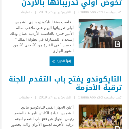
تخوض أولي تدريباتها بالأردن
كتب بواسطة
Osama Abo Zed
|
التاريخ: يوليو 25, 2019
|
٠ تعليقات
خاضت بعثة التايكوندو بنادي الشمس
أولي تدريباتها اليوم علي ملاعب صالة
الأمير حمزة بالعاصمة الأردنية عمان وذلك
إستعدادا للمشاركة في بطولة الملك "
الحسن " في الفترة من 26 حتي 28 من
الشهر الجاري . ...
إقرأ المزيد
التايكوندو يفتح باب التقدم للجنة
ترقية الأحزمة
كتب بواسطة
Osama Abo Zed
|
التاريخ: يوليو 24, 2019
|
٠ تعليقات
أعلن الجهاز الفني للتايكوندو بنادي
الشمس بقيادة الكابتن تامر عبدالمنعم
رئيس الجهاز عن فتح باب التقدم للجنة
ترقية الأحزمة لجميع الألوان وذلك بحضور