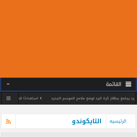
القائمة
تمع بجهاز كرة اليد لوضع ملامح الموسم الجديد
استعدادًا للمونديال.. سبعة من 
شمس يكرم اللواء وائل مختار
محمد الحسين يحصد ذهبية بطولة الجمهورية للتايك
التايكوندو
الرئيسيه