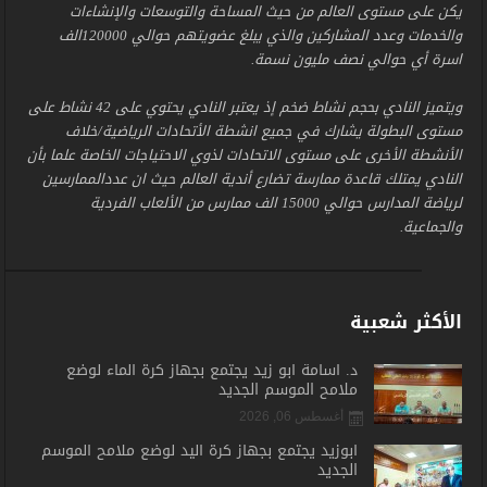
يكن على مستوى العالم من حيث المساحة والتوسعات والإنشاءات
والخدمات وعدد المشاركين والذي يبلغ عضويتهم حوالي 120000الف
اسرة أي حوالي نصف مليون نسمة.
ويتميز النادي بحجم نشاط ضخم إذ يعتبر النادي يحتوي على 42 نشاط على
مستوى البطولة يشارك في جميع انشطة الأتحادات الرياضية/خلاف
الأنشطة الأخرى على مستوى الاتحادات لذوي الاحتياجات الخاصة علما بأن
النادي يمتلك قاعدة ممارسة تضارع أندية العالم حيث ان عددالممارسين
لرياضة المدارس حوالي 15000 الف ممارس من الألعاب الفردية
والجماعية.
الأكثر شعبية
د. أسامة أبو زيد يجتمع بجهاز كرة الماء لوضع
ملامح الموسم الجديد
أغسطس 06, 2026
أبوزيد يجتمع بجهاز كرة اليد لوضع ملامح الموسم
الجديد