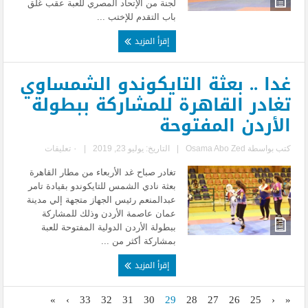
لجنة من الإتحاد المصري للعبة عقب غلق
باب التقدم للإختب ...
إقرأ المزيد
غدا .. بعثة التايكوندو الشمساوي
تغادر القاهرة للمشاركة ببطولة
الأردن المفتوحة
كتب بواسطة
Osama Abo Zed
|
التاريخ: يوليو 23, 2019
|
٠ تعليقات
تغادر صباح غد الأربعاء من مطار القاهرة
بعثة نادي الشمس للتايكوندو بقيادة تامر
عبدالمنعم رئيس الجهاز متجهة إلي مدينة
عمان عاصمة الأردن وذلك للمشاركة
ببطولة الأردن الدولية المفتوحة للعبة
بمشاركة أكثر من ...
إقرأ المزيد
»
›
33
32
31
30
29
28
27
26
25
‹
«