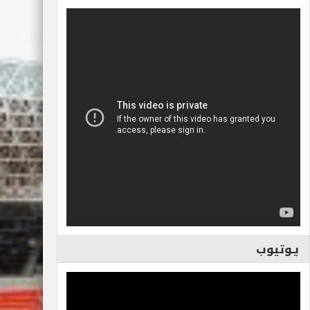
يـوتيوب