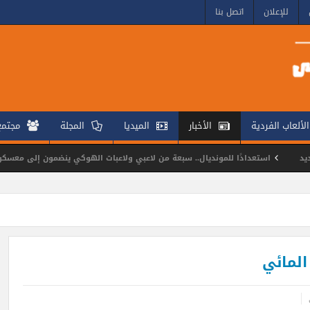
للإعلان
اتصل بنا
الألعاب الفردية
الأخبار
الميديا
المجلة
مجتم
ستعدادًا للمونديال.. سبعة من لاعبي ولاعبات الهوكي ينضمون إلى معسكرات منتخب مصر ل
و يتألقون في بطولة كأس مصر للناشئين
المائي