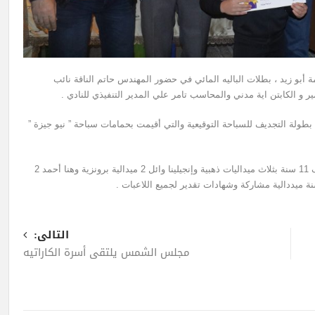
بو زيد ، بطلات الباليه المائي في حضور المهندس حاتم الناقة نائب
ر و الكابتن اية مدني والمحاسب تامر علي المدير التنفيذي للنادي .
طولة التجديف للسباحة التوقيعية والتي أقيمت بحمامات سباحة ” نيو جيزة ”
توج فريق 12 سنة بكأس المرحلة فيما حصلت اللاعبة أمينة شريف 11 سنة بثلاث ميداليات ذهبية وإنجيلينا وائل 2 ميدالية برونزية وهنا أحمد 2
التالى:
مجلس الشمس يلتقي أسرة الكاراتيه