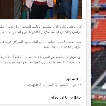
كرم مجلس إدارة نادي الشمس برئاسة الصحفي و الإعلامي أسامة أ
الرئيس و الكابتن اسامة صلاح و الكابتن شيدو و الكابتن احمد سمي
حيث حصدت لاعبات الباليه المائي الشمساوي المراكز الأولى في ب
لمراحل 8،9،10،11،12،13 سنة .
ذهب مرحلة 11 سنة وكارلا ناجي ذهبية وحيدة وأمينة شريف 12 سنة ميددالية مشاركة وشهادات تقدير لجميع اللاعبات .
السابق:
مجلس الشمس يلتقي أسرة الجودو
مقالات ذات صله