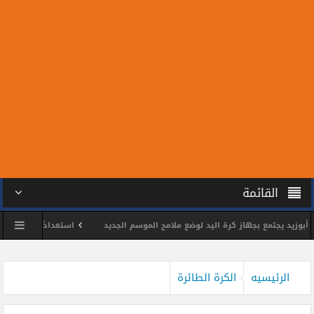
القائمة
يجتمع بجهاز كرة اليد لوضع ملامح الموسم الجديد
استعدادًا للمونديال.. سبعة 
 الشمس يكرم اللواء وائل مختار
محمد الحسين يحصد ذهبية بطولة الجمهورية للت
الرئيسيه
الكرة الطائرة