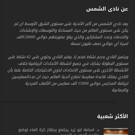
عن نادى الشمس
يعد نادي الشمس من أكبر الأندية على مستوى الشرق الأوسط ان لم
يكن على مستوى العالم من حيث المساحة والتوسعات والإنشاءات
والخدمات وعدد المشاركين والذي يبلغ عضويتهم حوالي 120000الف
اسرة أي حوالي نصف مليون نسمة.
ويتميز النادي بحجم نشاط ضخم إذ يعتبر النادي يحتوي على 42 نشاط على
مستوى البطولة يشارك في جميع انشطة الأتحادات الرياضية/خلاف
الأنشطة الأخرى على مستوى الاتحادات لذوي الاحتياجات الخاصة علما بأن
النادي يمتلك قاعدة ممارسة تضارع أندية العالم حيث ان عددالممارسين
لرياضة المدارس حوالي 15000 الف ممارس من الألعاب الفردية
والجماعية.
الأكثر شعبية
د. أسامة أبو زيد يجتمع بجهاز كرة الماء لوضع