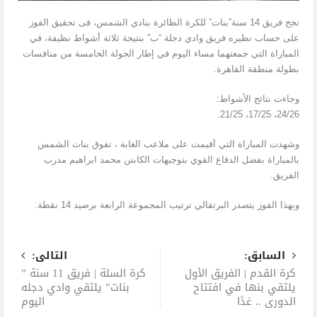
نجح فريق 14 سنة”بنات” للكرة الطائرة بنادي الشمس، فى تحقيق الفوز
على حساب نظيره فريق وادي دجلة “ب” بنتيجة ثلاثة أشواط نظيفة، في
المباراة التي جمعتهما مساء اليوم في إطار الجولة الخامسة من منافسات
بطولة منطقة القاهرة.
وجاءت نتائج الأشواط:
24/26، 17/25، 21/25.
وشهدت المباراة التي أقيمت على ملاعب الغابة ، تفوق بنات الشمس
بالمباراة بفضل الدفاع القوي بتوجيهات الكابتن محمد ابراهيم مدرب
الفريق.
وبهذا الفوز يتصدر البرتقالي ترتيب المجموعة الرابعة برصيد 14 نقطة.
السابق:
التالى:
كرة القدم | الفريق الأول
كرة السلة | فريق 11 سنة ”
يلتقي بنها في افتتاح
بنات” يلتقي وادي دجله
الدوري .. غدًا
اليوم