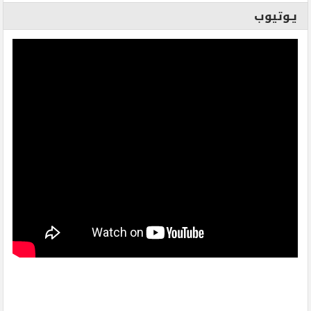
يـوتيوب