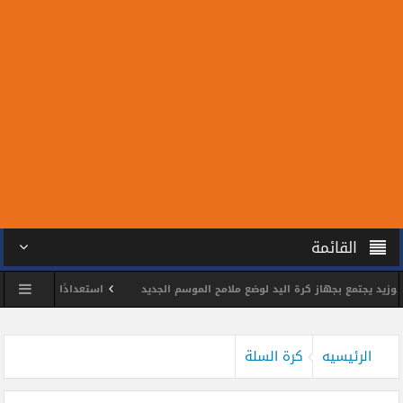
القائمة
يجتمع بجهاز كرة اليد لوضع ملامح الموسم الجديد
استعدادًا للمونديال.. سبعة م
الشمس يكرم اللواء وائل مختار
محمد الحسين يحصد ذهبية بطولة الجمهورية للتا
الرئيسيه
كرة السلة