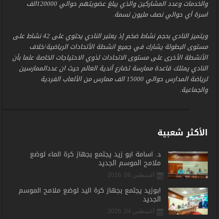
والخدمات وعدد المشاركين والذي يبلغ عضويتهم حوالي 120000الف
اسرة أي حوالي نصف مليون نسمة.
ويتميز النادي بحجم نشاط ضخم إذ يعتبر النادي يحتوي على 42 نشاط على
مستوى البطولة يشارك في جميع انشطة الأتحادات الرياضية/خلاف
الأنشطة الأخرى على مستوى الاتحادات لذوي الاحتياجات الخاصة علما بأن
النادي يمتلك قاعدة ممارسة تضارع أندية العالم حيث ان عددالممارسين
لرياضة المدارس حوالي 15000 الف ممارس من الألعاب الفردية
والجماعية.
الأكثر شعبية
د. أسامة أبو زيد يجتمع بجهاز كرة الماء لوضع
ملامح الموسم الجديد
أغسطس 06, 2026
أبوزيد يجتمع بجهاز كرة اليد لوضع ملامح الموسم
الجديد
أغسطس 04, 2026