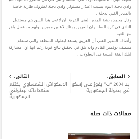
وادي دجلة اليوم بسبب اعتذار مسئولي وادي دجلة لظروف طارئة خاصة
بالمدير الفني لدجلة .
وقال محمد ريشة المدير الفني للفريق ان لاعبي هذا السن هم مستقبل
النادي فى كرة السلة وان الفريق يمتلك لاعبين مميزين ولهم مستقبل باهر
مع اللعبة.
وأضاف المدير الفني أن الفريق يستعد لبطولة المنطقة والتي ستقام
منتصف نوفمبر القادم وانه يثق في تحقيق نتائج قوية رغم انها اول مشاركة
لتلك الفئة السنية فى البطولات .
السابق:
التالى:
يد 2004 “ب” يفوز على إسكو
الاسكواش الشمساوي يختتم
في بطولة الجمهورية
استعداداته لبطولتي
الجمهورية
مقالات ذات صله