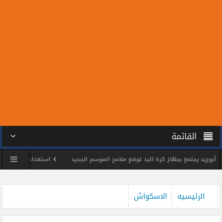
القائمة
د يجتمع بجهاز كرة اليد لوضع ملامح الموسم الجديد
استعدادًا للمونديال.. سبع
لس الشمس يكرم اللواء وائل مختار
محمد الحسين يحصد ذهبية بطولة الجمهورية ل
الرئيسيه
الاسكواش