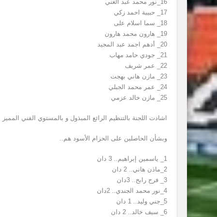
16_نور محمد عبد الغني
17_ حبيبة احمد زكي
18_ سما اسلام على
19_ هارون محمد هارون
20_ أدهم اجمد عبد المجيد
21_ جودي حامد مهاب
22_ عمر شريف
23_ مازن هاني بهجت
24_ عمر محمد الجبلي
25_ مازن خالد عزمي
اشادت اللجنة بالتنظيم الرائع المبذول و بالمستوي الفني المميز 
وبشأن الحاصلين على الحزام الأسود هم..
1_ ياسمين إبراهيم.. 3 دان
2_ماذن هاني.. 2 دان
3_ فرح رابح.. 3دان
4_نور محمد الجندي.. 2دان
5_جني وليد.. 1 دان
6_ سيف خالد.. 2 دان