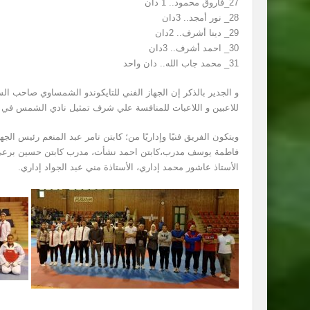
27_فاروق محمود.. 1 دان
28_ نور أمجد.. 3دان
29_ دينا أشرف.. 2دان
30_ احمد أشرف.. 3دان
31_ محمد جاب الله.. دان واحد
و الجدير بالذكر إن الجهاز الفني للتايكوندو الشمساوي صاحب السب
للاعبين و اللاعبات للمنافسة علي شرف تمثيل نادي الشمس في ا
ويتكون الفريق فنيًا وإداريًا من؛ كابتن تامر عبد المنعم رئيس ا
فاطمة يوسف مدرب،كابتن احمد نشأت، مدرب كابتن حسين برعي، 
الأستاذ عاشور محمد إداري، الأستاذة مني عبد الجواد إداري.