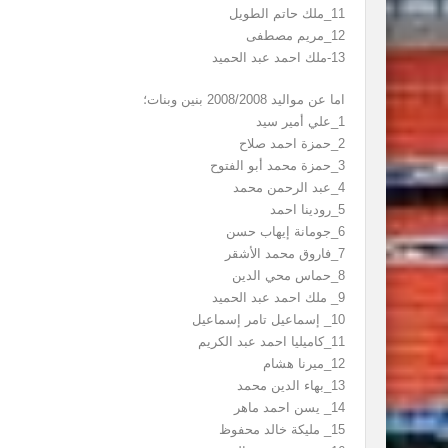
11_ملك حاتم الطويل
12_مريم مصطفى
13-ملك احمد عبد الحميد
اما عن مواليد 2008/2008 بنين وبنات؛
1_علي أمير سيد
2_حمزة احمد صلاح
3_حمزة محمد أبو الفتوح
4_عبد الرحمن محمد
5_رودينا احمد
6_جومانة إيهاب حسن
7_فاروق محمد الأشقر
8_حماس محي الدين
9_ ملك احمد عبد الحميد
10_ إسماعيل تامر إسماعيل
11_كاميليا احمد عبد الكريم
12_ميرنا هشام
13_بهاء الدين محمد
14_ يسن احمد ماهر
15_ مليكة خالد محفوظ