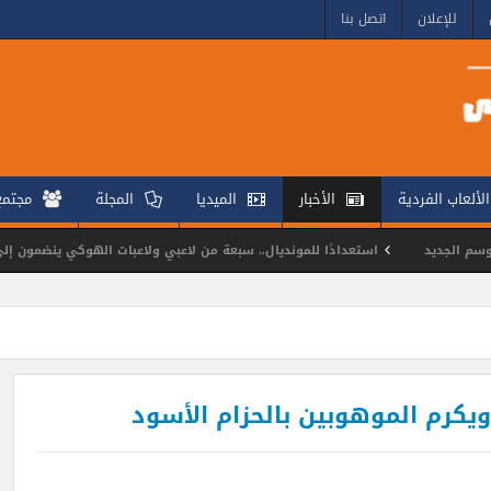
للإعلان
اتصل بنا
الألعاب الفردية
الأخبار
الميديا
المجلة
مجتم
استعدادًا للمونديال.. سبعة من لاعبي ولاعبات الهوكي ينضمون إلى معسكرات منتخب مص
وندو يتألقون في بطولة كأس مصر للناشئين
. ويكرم الموهوبين بالحزام الأسود