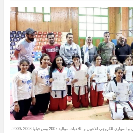
خاض التايكوندو الشمساوي، خطة التدريب التجريبي للاعداد الفني و المهاري للكروجي للاعبين و اللاعبات مواليد 2007 ومن قبلها 2008 ،2009،