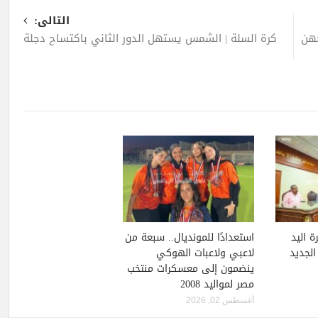
التالى:
1 بنات يواجهن
كرة السلة | الشمس يستهل الدور الثاني باكتساح دجلة
ة اليد
استعدادًا للمونديال.. سبعة من
لجديد
لاعبي ولاعبات الهوكي
ينضمون إلى معسكرات منتخب
مصر لمواليد 2008
أغسطس 02, 2026