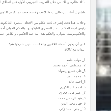
بأداء مثالي، وذلك من خلال التدريب التجريبي الأول، قبل انطلاق 
واشترك أبناء البرتقالي ب 39 لاعب ولاعبة، حيث تم تكريم 30منهم بشهادة الحزام الأسود الدولي.
وجاءت هذا تحت إشراف لجنة حكام من الاتحاد المصرى للتايكوندو
رئيس لجنة الحكام باتحاد المصري التايكوندو، والحكم الدولي أحمد
والحكم،يوسف متولي، والحكم هبة الله عبد الحكيم ، والكابتن عم
على أن يكون أسماء اللاعبين واللاعبات الذين شاركوا هم؛
البداية مع 2007.
1_ مهاب حامد
2_ مصطفى أحمد محمد
3_علي عمرو رضوان
4_ محمد تامر
5_احمد خالد
6_ادهم عبد الكريم
7_ عمر هاني فخري
8_عبد الرحمن محمد
9_جهاد محي الدين
10_ جني احمد زكي