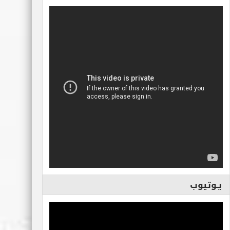
يـوتيوب