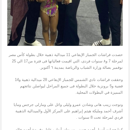
حصدت فراشات الجمباز الإيقاعي 11 ميدالية ذهبية خلال بطولة كأس مصر
لمرحلة 7 و٨ سنوات فردى، التي اقيمت فعالياتها فى فترة من17 الي 25
نوفمبر بصالة وزارة الشباب والرياضة بمدينة ٦ أكتوبر.
وحققت فراشات نادي الشمس للجمباز الإيقاعي 28 ميدالية ذهبية و14
فضية و5 برونزية خلال البطولة فى جميع المراحل ليواصلن نتائجهم
المميزة في البطولات المحلية.
وتوجت زينب هانى وشادن عمرو وليلى وائل على ومارلى جرجس ومايا
أشرف أحمد ومليكة هيثم إبراهيم على المركز الأول والميدالية الذهبية
فردي لمرحلة تحت 8 سنوات .
كما حصلت أسيل أحمد حسنى وبريهان أيهاب عادل وفريدة أحمد خالد