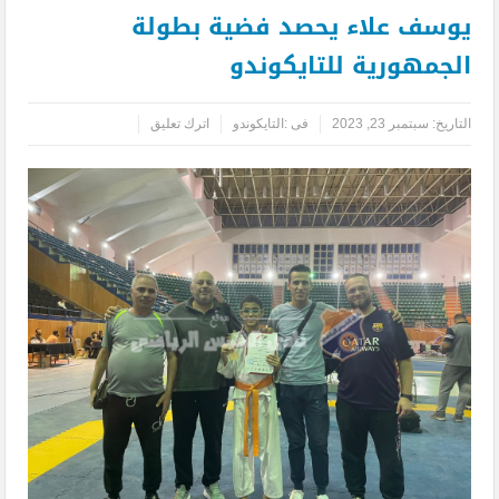
يوسف علاء يحصد فضية بطولة
الجمهورية للتايكوندو
التاريخ:
سبتمبر 23, 2023
فى :
التايكوندو
اترك تعليق