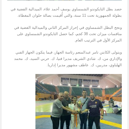
حصد بطل التايكوندو الشمساوي يوسف أحمد علاء، الميدالية الفضية في
بطولة الجمهورية تحت 11 سنة، والتي أُقيمت بصالة حلوان المغطاة.
ونجح البطل الشمساوي في إحراز المركز الثاني والميدالية الفضية في
منافسات ميزان تحت 38 كجم، كما حصل التايكوندو الشمساوي على
المركز الأول في الترتيب العام.
ويتولى الكابتن تامر عبدالمنعم رئاسة الجهاز، فيما يتكون الجهاز الفني
والإداري من، ك. شادي الشريف مديرا فنيا، ك. حربي السيد، ك. محمد
الهلباوي، مدربين، ك. عاطف مشهور مديرا إداريا.