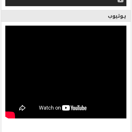
يـوتيوب