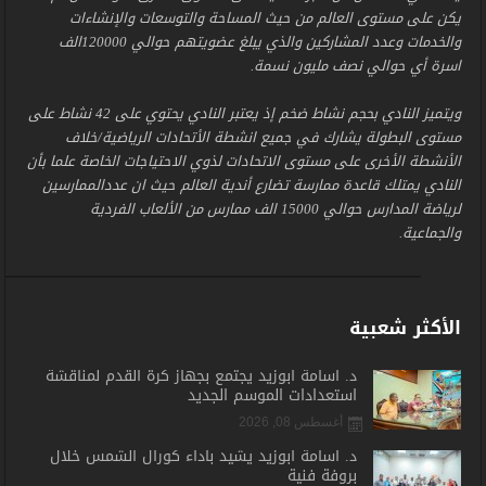
يكن على مستوى العالم من حيث المساحة والتوسعات والإنشاءات
والخدمات وعدد المشاركين والذي يبلغ عضويتهم حوالي 120000الف
اسرة أي حوالي نصف مليون نسمة.
ويتميز النادي بحجم نشاط ضخم إذ يعتبر النادي يحتوي على 42 نشاط على
مستوى البطولة يشارك في جميع انشطة الأتحادات الرياضية/خلاف
الأنشطة الأخرى على مستوى الاتحادات لذوي الاحتياجات الخاصة علما بأن
النادي يمتلك قاعدة ممارسة تضارع أندية العالم حيث ان عددالممارسين
لرياضة المدارس حوالي 15000 الف ممارس من الألعاب الفردية
والجماعية.
الأكثر شعبية
د. أسامة أبوزيد يجتمع بجهاز كرة القدم لمناقشة
استعدادات الموسم الجديد
أغسطس 08, 2026
د. أسامة أبوزيد يشيد بأداء كورال الشمس خلال
بروفة فنية