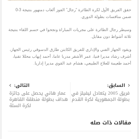
حقق الفريق الأول لكرة الطائرة “رجال” الفوز ألعاب دمنهور بنتيجة 3-0
ضمن منافسات بطولة الدوري.
وسيطر رجال الطائرة على مجريات المباراة ونجحوا في حسم اللقاء بنتيجة
ثلاثة أشواط دون مقابل.
ويقود الجهاز الفني والإداري للفريق الكابتن طارق الدسوقي رئيس الجهاز،
أشرف رشاد مديرا فنيا، عمر الأشقر مدربا عاما، أحمد إيهاب محللا تقنيا،
أحمد طعيمة للعلاج الطبيعي، هشام عبد القوي مديرا إداريا.
السابق:
التالى:
فريق 2005 يتعادل ليفيلز في
عمار هاني يحصل على جائزة
بطولة الجمهورية لكرة القدم
هداف بطولة منطقة القاهرة
لكرة السلة
مقالات ذات صله