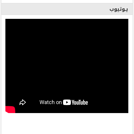
يـوتيوب