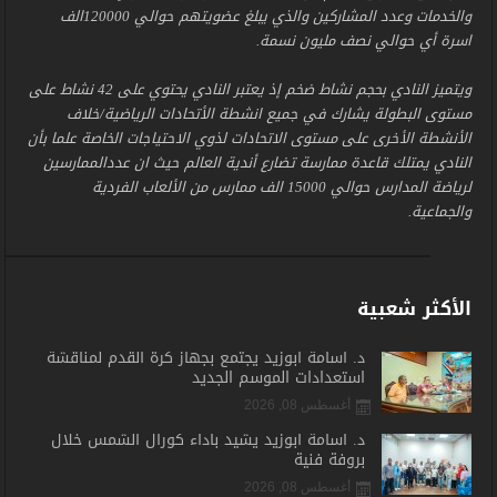
والخدمات وعدد المشاركين والذي يبلغ عضويتهم حوالي 120000الف
اسرة أي حوالي نصف مليون نسمة.
ويتميز النادي بحجم نشاط ضخم إذ يعتبر النادي يحتوي على 42 نشاط على
مستوى البطولة يشارك في جميع انشطة الأتحادات الرياضية/خلاف
الأنشطة الأخرى على مستوى الاتحادات لذوي الاحتياجات الخاصة علما بأن
النادي يمتلك قاعدة ممارسة تضارع أندية العالم حيث ان عددالممارسين
لرياضة المدارس حوالي 15000 الف ممارس من الألعاب الفردية
والجماعية.
الأكثر شعبية
د. أسامة أبوزيد يجتمع بجهاز كرة القدم لمناقشة
استعدادات الموسم الجديد
أغسطس 08, 2026
د. أسامة أبوزيد يشيد بأداء كورال الشمس خلال
بروفة فنية
أغسطس 08, 2026