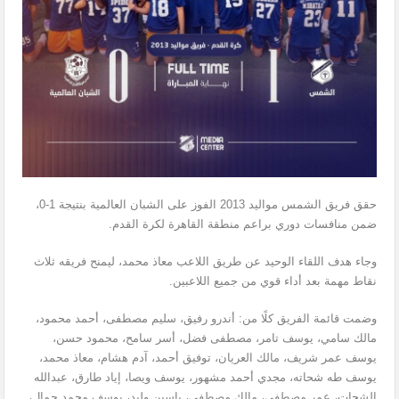
حقق فريق الشمس مواليد 2013 الفوز على الشبان العالمية بنتيجة 1-0،
ضمن منافسات دوري براعم منطقة القاهرة لكرة القدم.
وجاء هدف اللقاء الوحيد عن طريق اللاعب معاذ محمد، ليمنح فريقه ثلاث
نقاط مهمة بعد أداء قوي من جميع اللاعبين.
وضمت قائمة الفريق كلًا من: أندرو رفيق، سليم مصطفى، أحمد محمود،
مالك سامي، يوسف تامر، مصطفى فضل، أسر سامح، محمود حسن،
يوسف عمر شريف، مالك العريان، توفيق أحمد، آدم هشام، معاذ محمد،
يوسف طه شحاته، مجدي أحمد مشهور، يوسف ويصا، إياد طارق، عبدالله
الشحات، عمر مصطفى، مالك مصطفى، ياسين وليد، يوسف محمد جمال،