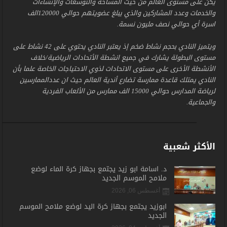
يكن على مستوى العالم من حيث المساحة والتوسعات والإنشاءات
والخدمات وعدد المشاركين والذي يبلغ عضويتهم حوالي 120000الف
اسرة أي حوالي نصف مليون نسمة.
ويتميز النادي بحجم نشاط ضخم إذ يعتبر النادي يحتوي على 42 نشاط على
مستوى البطولة يشارك في جميع انشطة الأتحادات الرياضية/خلاف
الأنشطة الأخرى على مستوى الاتحادات لذوي الاحتياجات الخاصة علما بأن
النادي يمتلك قاعدة ممارسة تضارع أندية العالم حيث ان عددالممارسين
لرياضة المدارس حوالي 15000 الف ممارس من الألعاب الفردية
والجماعية.
الأكثر شعبية
د. أسامة أبو زيد يجتمع بجهاز كرة الماء لوضع
ملامح الموسم الجديد
أغسطس 06, 2026
أبوزيد يجتمع بجهاز كرة اليد لوضع ملامح الموسم
الجديد