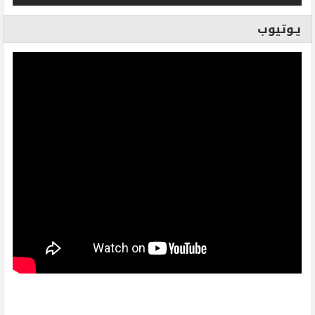
يـوتيوب