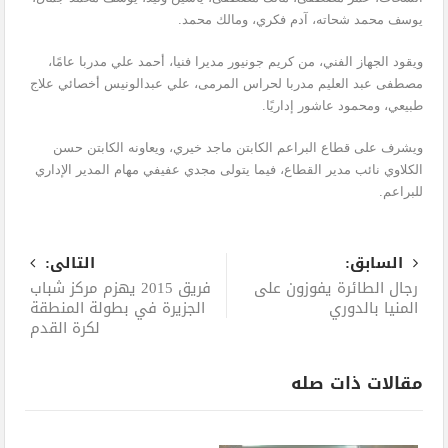
يوسف محمد شحاته، آدم فكري، ومالك محمد.
ويقود الجهاز الفني، من كريم جونيور مديرا فنيا، أحمد علي مدربا عامًا،
مصطفى عبد العليم مدربا لحراس المرمى، علي عبدالونيس أخصائي علاج
طبيعي، ومحمود عاشور إداريًا.
ويشرف على قطاع البراعم الكابتن ماجد خيري، ويعاونه الكابتن حسن
الكلاوي نائب مدير القطاع، فيما يتولى مجدي عفيفي مهام المدير الإداري
للبراعم.
السابق:
التالى:
رجال الطائرة يفوزون على
فريق 2015 يهزم مركز شباب
المنيا بالدوري
الجزيرة في بطولة المنطقة
لكرة القدم
مقالات ذات صله