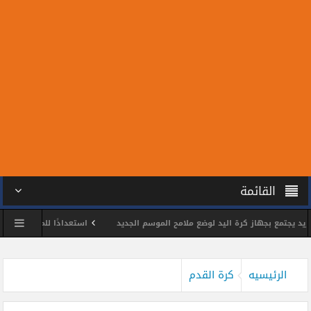
القائمة
تمع بجهاز كرة اليد لوضع ملامح الموسم الجديد
استعدادًا للمونديال.. سبعة من 
شمس يكرم اللواء وائل مختار
محمد الحسين يحصد ذهبية بطولة الجمهورية للتايك
الرئيسيه
كرة القدم